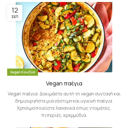
12
ΣΕΠ
Vegan Κουζίνα
Vegan παέγια
Vegan παέγια: Δοκιμάστε αυτή τη vegan συνταγή και
δημιουργήστε μια νόστιμη και υγιεινή παέγια.
Χρησιμοποιείστε λαχανικά όπως ντομάτες,
πιπεριές, κρεμμύδια,