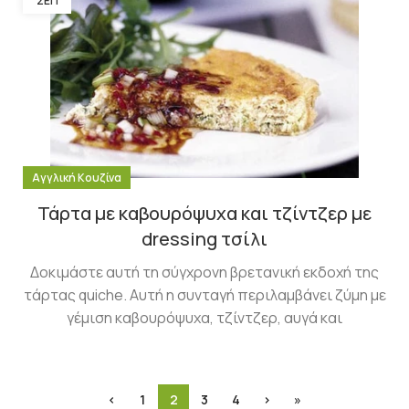
ΣΕΠ
Αγγλική Κουζίνα
Τάρτα με καβουρόψυχα και τζίντζερ με
dressing τσίλι
Δοκιμάστε αυτή τη σύγχρονη βρετανική εκδοχή της
τάρτας quiche. Αυτή η συνταγή περιλαμβάνει ζύμη με
γέμιση καβουρόψυχα, τζίντζερ, αυγά και
‹
1
2
3
4
›
»