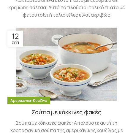
Λαχταρίσατε ένα ζεστό πιάτο με ζυμαρικά σε
κρεμώδη σάλτσα; Αυτό το πλούσιο ιταλικό πιάτο με
φετουτσίνι ή ταλιατέλες είναι ακριβώς
12
ΣΕΠ
Αμερικάνικη Κουζίνα
Σούπα με κόκκινες φακές
Σούπα με κόκκινες φακές: Απολαύστε αυτή τη
χορτοφαγική σούπα της αμερικάνικης κουζίνας με