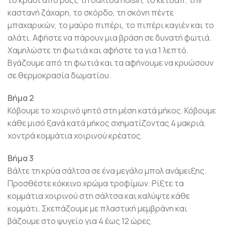
καστανή ζάχαρη, το σκόρδο, τη σκόνη πέντε
μπαχαρικών, το μαύρο πιπέρι, το πιπέρι καγιέν και το
αλάτι. Αφήστε να πάρουν μια βράση σε δυνατή φωτιά.
Χαμηλώστε τη φωτιά και αφήστε τα για 1 λεπτό.
Βγάζουμε από τη φωτιά και τα αφήνουμε να κρυώσουν
σε θερμοκρασία δωματίου.
Βήμα 2
Κόβουμε το χοιρινό ψητό στη μέση κατά μήκος. Κόβουμε
κάθε μισό ξανά κατά μήκος σχηματίζοντας 4 μακριά,
χοντρά κομμάτια χοιρινού κρέατος.
Βήμα 3
Βάλτε τη κρύα σάλτσα σε ένα μεγάλο μπολ ανάμειξης.
Προσθέστε κόκκινο χρώμα τροφίμων. Ρίξτε τα
κομμάτια χοιρινού στη σάλτσα και καλύψτε κάθε
κομμάτι. Σκεπάζουμε με πλαστική μεμβράνη και
βάζουμε στο ψυγείο για 4 έως 12 ώρες.