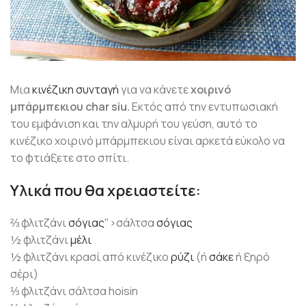
Μια
κινέζικη συνταγή
για να κάνετε
χοιρινό
μπάρμπεκιου char siu.
Εκτός από την εντυπωσιακή
του εμφάνιση και την αλμυρή του γεύση, αυτό το
κινέζικο χοιρινό μπάρμπεκιου είναι αρκετά εύκολο να
το φτιάξετε στο σπίτι.
Υλικά που θα χρειαστείτε:
⅔ φλιτζάνι
σόγιας
">σάλτσα
σόγιας
½ φλιτζάνι
μέλι
½ φλιτζάνι κρασί από κινέζικο
ρύζι
(ή
σάκε
ή ξηρό
σέρι)
⅓ φλιτζάνι σάλτσα hoisin