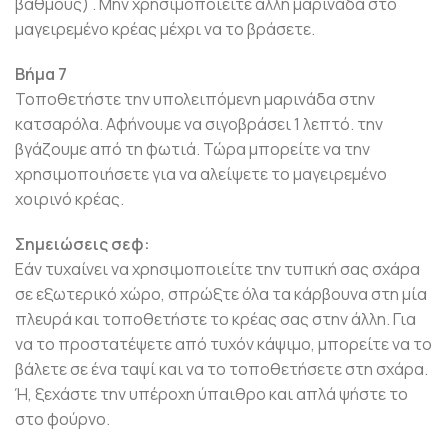
βαθμούς) . Μην χρησιμοποιείτε άλλη μαρινάδα στο
μαγειρεμένο κρέας μέχρι να το βράσετε.
Βήμα 7
Τοποθετήστε την υπολειπόμενη μαρινάδα στην
κατσαρόλα. Αφήνουμε να σιγοβράσει 1 λεπτό. την
βγάζουμε από τη φωτιά. Τώρα μπορείτε να την
χρησιμοποιήσετε για να αλείψετε το μαγειρεμένο
χοιρινό κρέας.
Σημειώσεις σεφ:
Εάν τυχαίνει να χρησιμοποιείτε την τυπική σας σχάρα
σε εξωτερικό χώρο, σπρώξτε όλα τα κάρβουνα στη μία
πλευρά και τοποθετήστε το κρέας σας στην άλλη. Για
να το προστατέψετε από τυχόν κάψιμο, μπορείτε να το
βάλετε σε ένα ταψί και να το τοποθετήσετε στη σχάρα.
Ή, ξεχάστε την υπέροχη ύπαιθρο και απλά ψήστε το
στο φούρνο.