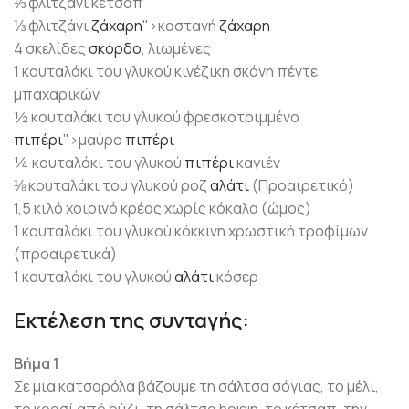
⅓ φλιτζάνι κέτσαπ
⅓ φλιτζάνι
ζάχαρη
">καστανή
ζάχαρη
4 σκελίδες
σκόρδο
, λιωμένες
1 κουταλάκι του γλυκού κινέζικη σκόνη πέντε
μπαχαρικών
½ κουταλάκι του γλυκού φρεσκοτριμμένο
πιπέρι
">μαύρο
πιπέρι
¼ κουταλάκι του γλυκού
πιπέρι
καγιέν
⅛ κουταλάκι του γλυκού ροζ
αλάτι
(Προαιρετικό)
1,5 κιλό χοιρινό κρέας χωρίς κόκαλα (ώμος)
1 κουταλάκι του γλυκού κόκκινη χρωστική τροφίμων
(προαιρετικά)
1 κουταλάκι του γλυκού
αλάτι
κόσερ
Εκτέλεση της συνταγής:
Βήμα 1
Σε μια κατσαρόλα βάζουμε τη σάλτσα σόγιας, το μέλι,
το κρασί από ρύζι, τη σάλτσα hoisin, το κέτσαπ, την