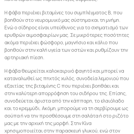
Η φάβα περιέχει βιταμίνες του συμπλέγματος Β, που
βοηθούν στο νευρομυικό μας σύστημα και τη μνήμη.
Eνώ ο σίδηρος είναι υπεύθυνος για το σχηματισμό των
ερυθρών αιμοσφαιρίων μας. Σε μικρότερες ποσότητες
ακόμα περιέχει φώσφορο, μαγνήσιο και κάλιο που
βοηθούν στην καλή υγεία των οστών και ρυθμίζουν την
αρτηριακή πίεση.
Η φάβα θεωρείται καλοκαιρινό φαγητό και μπορεί να
καταναλωθεί ως πηχτός χυλός, συνοδεία λεμονιού που
εξαιτίας της βιταμίνης C που περιέχει βοηθάει και
στην καλύτερη απορρόφηση του σιδήρου της. Επίσης,
συνοδεύεται άριστα από την κάππαρη, το ελαιόλαδο
και το κρεμμύδι. Ακόμη, μπορούμε να τη σερβίρουμε ως
σούπα ή να την προσθέσουμε στη σαλάτα ή στο ριζότο
μας με την αρχική της μορφή. Στην Κίνα
χρησιμοποιείται στην παρασκευή γλυκού, ενώ στον