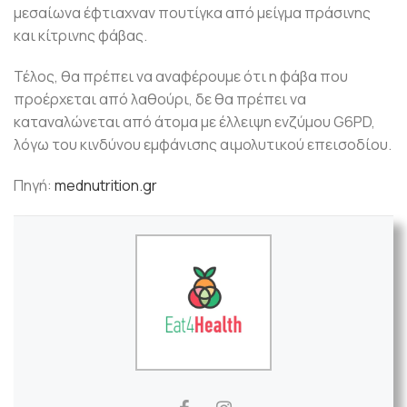
μεσαίωνα έφτιαχναν πουτίγκα από μείγμα πράσινης
και κίτρινης φάβας.
Τέλος, θα πρέπει να αναφέρουμε ότι η φάβα που
προέρχεται από λαθούρι, δε θα πρέπει να
καταναλώνεται από άτομα με έλλειψη ενζύμου G6PD,
λόγω του κινδύνου εμφάνισης αιμολυτικού επεισοδίου.
Πηγή:
mednutrition.gr