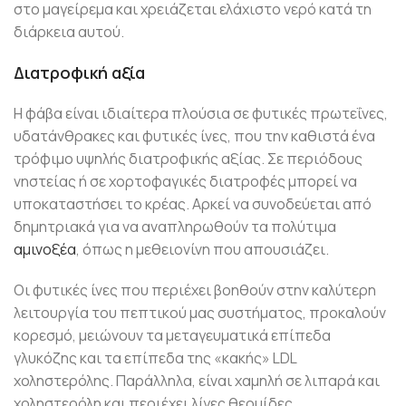
στο μαγείρεμα και χρειάζεται ελάχιστο νερό κατά τη
διάρκεια αυτού.
Διατροφική αξία
Η φάβα είναι ιδιαίτερα πλούσια σε φυτικές πρωτεΐνες,
υδατάνθρακες και φυτικές ίνες, που την καθιστά ένα
τρόφιμο υψηλής διατροφικής αξίας. Σε περιόδους
νηστείας ή σε χορτοφαγικές διατροφές μπορεί να
υποκαταστήσει το κρέας. Aρκεί να συνοδεύεται από
δημητριακά για να αναπληρωθούν τα πολύτιμα
αμινοξέα
, όπως η μεθειονίνη που απουσιάζει.
Οι φυτικές ίνες που περιέχει βοηθούν στην καλύτερη
λειτουργία του πεπτικού μας συστήματος, προκαλούν
κορεσμό, μειώνουν τα μεταγευματικά επίπεδα
γλυκόζης και τα επίπεδα της «κακής» LDL
χοληστερόλης. Παράλληλα, είναι χαμηλή σε λιπαρά και
χοληστερόλη και περιέχει λίγες θερμίδες.