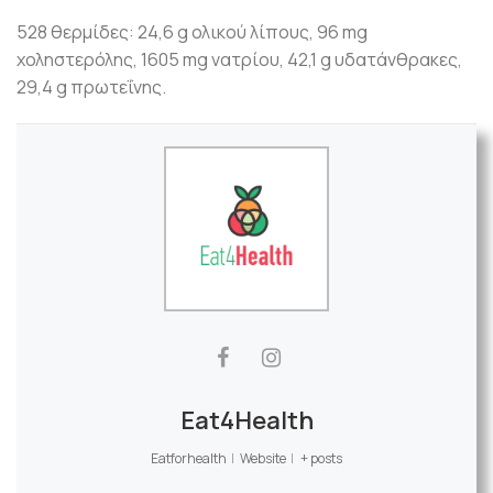
528 θερμίδες: 24,6 g ολικού λίπους, 96 mg
χοληστερόλης, 1605 mg νατρίου, 42,1 g υδατάνθρακες,
29,4 g πρωτεΐνης.
Eat4Health
Eatforhealth
|
Website
|
+ posts