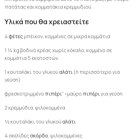
πατάτας και κομματάκια κρεμμυδιού.
Υλικά που θα χρειαστείτε
4
φέτες
μπέικον, κομμένες σε μικρά κομμάτια
1 ¼ kg βοδινό κρέας χωρίς κόκαλο, κομμένο σε
κομμάτια 5 εκατοστών
1 κουταλάκι του γλυκού
αλάτι
(ή περισσότερο για
γεύση)
φρεσκοτριμμένο
πιπέρι
">μαύρο
πιπέρι
για γεύση
2 κρεμμύδια, ψιλοκομμένα
½ κουταλάκι του γλυκού
αλάτι
4 σκελίδες
σκόρδο
, ψιλοκομμένες