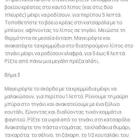
βοείου κρέατος στο καυτό λίπος (και στις δύο
πλευρές) μέχρι να ροδίσουν, για περίπου 5 λεπτά.
Τοποθετήστε το βόειο κρέας στη κατσαρόλα με το
μπέικον, αφήνοντας το λίπος σε τηγάνι. Μειώστε τη
θερμότητα σε μεσαία ένταση. Μαγειρέψτε και
ανακατέψτε τα κρεμμύδια στο διατηρούμενο λίπος στο
τηγάνι μέχρι να ροδίσουν ελαφρά, για 5 έως 8 λεπτά.
Ρίξτε από πάνω μια μεγάλη πρέζα αλάτι.
Βήμα 3
Μαγειρέψτε το σκόρδο με τα κρεμμύδια μέχρι να
μαλακώσουν, για περίπου 1 λεπτό. Ρίχνουμε τη μαύρη
μπύρα στο τηγάνι και ανακατεύουμε με ένα ξύλινο
κουτάλι, ξύνοντας και διαλύοντας τυχόν κομμάτια
φαγητού. Ρίξτε τα υγρά από το τηγάνι στη κατσαρόλα.
Ανακατέψτε την πάστα ντομάτας, τα κλαδάκια θυμάρι,
τα καρότα, το σέλινο, τη ζάχαρη, το 1/2 κουταλάκι του