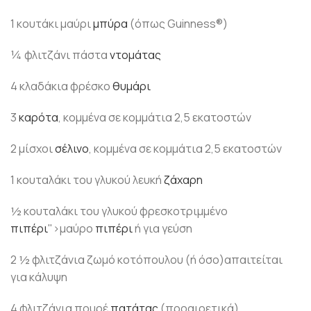
1 κουτάκι μαύρι
μπύρα
(όπως Guinness®)
¼ φλιτζάνι πάστα
ντομάτας
4 κλαδάκια φρέσκο
θυμάρι
3
καρότα
, κομμένα σε κομμάτια 2,5 εκατοστών
2 μίσχοι
σέλινο
, κομμένα σε κομμάτια 2,5 εκατοστών
1 κουταλάκι του γλυκού λευκή
ζάχαρη
½ κουταλάκι του γλυκού φρεσκοτριμμένο
πιπέρι
">μαύρο
πιπέρι
ή για γεύση
2 ½ φλιτζάνια ζωμό κοτόπουλου (ή όσο)απαιτείται
για κάλυψη
4 φλιτζάνια πουρέ
πατάτας
(προαιρετικά)