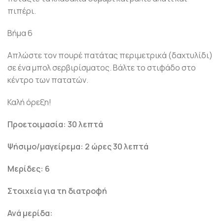
πιπέρι.
Βήμα 6
Απλώστε τον πουρέ πατάτας περιμετρικά (δαχτυλίδι)
σε ένα μπολ σερβιρίσματος. Βάλτε το στιφάδο στο
κέντρο των πατατών.
Καλή όρεξη!
Προετοιμασία: 30 λεπτά
Ψήσιμο/μαγείρεμα: 2 ώρες 30 λεπτά
Μερίδες: 6
Στοιχεία για τη διατροφή
Ανά μερίδα: