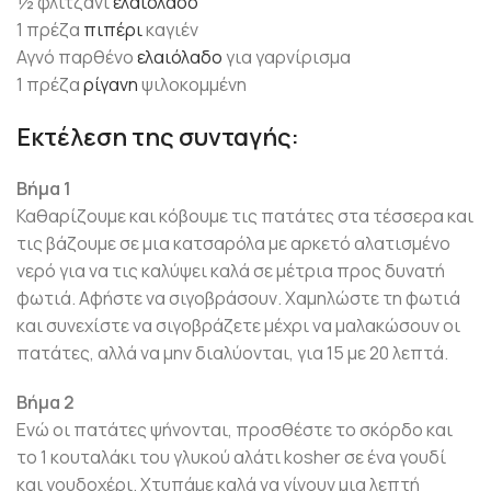
½ φλιτζάνι
ελαιόλαδο
1 πρέζα
πιπέρι
καγιέν
Αγνό παρθένο
ελαιόλαδο
για γαρνίρισμα
1 πρέζα
ρίγανη
ψιλοκομμένη
Εκτέλεση της συνταγής:
Βήμα 1
Καθαρίζουμε και κόβουμε τις πατάτες στα τέσσερα και
τις βάζουμε σε μια κατσαρόλα με αρκετό αλατισμένο
νερό για να τις καλύψει καλά σε μέτρια προς δυνατή
φωτιά. Αφήστε να σιγοβράσουν. Χαμηλώστε τη φωτιά
και συνεχίστε να σιγοβράζετε μέχρι να μαλακώσουν οι
πατάτες, αλλά να μην διαλύονται, για 15 με 20 λεπτά.
Βήμα 2
Ενώ οι πατάτες ψήνονται, προσθέστε το σκόρδο και
το 1 κουταλάκι του γλυκού αλάτι kosher σε ένα γουδί
και γουδοχέρι. Χτυπάμε καλά να γίνουν μια λεπτή