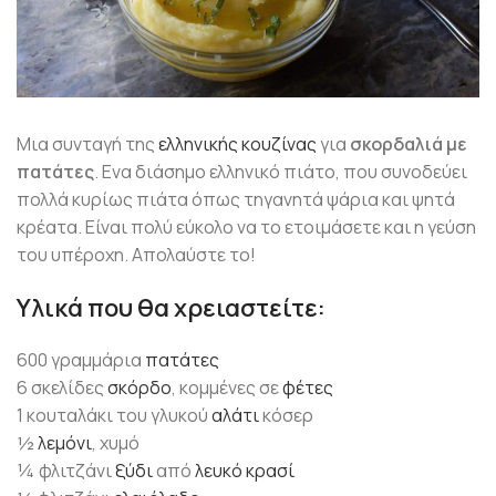
Μια συνταγή της
ελληνικής κουζίνας
για
σκορδαλιά με
πατάτες
. Ενα διάσημο ελληνικό πιάτο, που συνοδεύει
πολλά κυρίως πιάτα όπως τηγανητά ψάρια και ψητά
κρέατα. Είναι πολύ εύκολο να το ετοιμάσετε και η γεύση
του υπέροχη. Απολαύστε το!
Υλικά που θα χρειαστείτε:
600 γραμμάρια
πατάτες
6 σκελίδες
σκόρδο
, κομμένες σε
φέτες
1 κουταλάκι του γλυκού
αλάτι
κόσερ
½
λεμόνι
, χυμό
¼ φλιτζάνι
ξύδι
από
λευκό κρασί