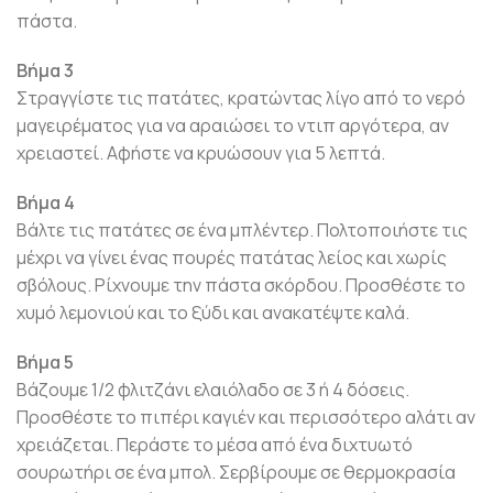
πάστα.
Βήμα 3
Στραγγίστε τις πατάτες, κρατώντας λίγο από το νερό
μαγειρέματος για να αραιώσει το ντιπ αργότερα, αν
χρειαστεί. Αφήστε να κρυώσουν για 5 λεπτά.
Βήμα 4
Βάλτε τις πατάτες σε ένα μπλέντερ. Πολτοποιήστε τις
μέχρι να γίνει ένας πουρές πατάτας λείος και χωρίς
σβόλους. Ρίχνουμε την πάστα σκόρδου. Προσθέστε το
χυμό λεμονιού και το ξύδι και ανακατέψτε καλά.
Βήμα 5
Βάζουμε 1/2 φλιτζάνι ελαιόλαδο σε 3 ή 4 δόσεις.
Προσθέστε το πιπέρι καγιέν και περισσότερο αλάτι αν
χρειάζεται. Περάστε το μέσα από ένα διχτυωτό
σουρωτήρι σε ένα μπολ. Σερβίρουμε σε θερμοκρασία