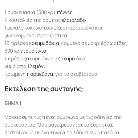
1 συσκευασία (500 γρ)
πέννες
4 κουταλιές της σούπας
ελαιόλαδο
1 μεγάλο κόκκινο τσίλι, ξεσποριασμένο και
ψιλοκομμένο, προαιρετικά
16 φρέσκα
κρεμμυδάκια
, κομμένα σε μακριές λωρίδες
300 γρ
ντοματίνια
1 πρέζα
ζάχαρη
άχνη">
ζάχαρη
άχνη
χυμό από 1
λεμόνι
τριμμένη
παρμεζάνα
, για το σερβίρισμα
Εκτέλεση της συνταγής:
ΒΗΜΑ 1
Μαγειρέψτε τις πένες σύμφωνα με τις οδηγίες της
συσκευασίας. Όσο μαγειρεύονται τα ζυμαρικά,
ζεσταίνουμε σε ένα τηγάνι το λάδι πολύ απαλά και