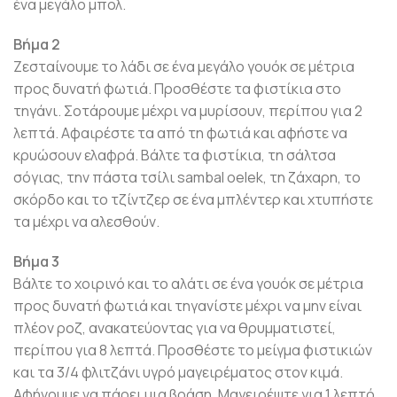
ένα μεγάλο μπολ.
Βήμα 2
Ζεσταίνουμε το λάδι σε ένα μεγάλο γουόκ σε μέτρια
προς δυνατή φωτιά. Προσθέστε τα φιστίκια στο
τηγάνι. Σοτάρουμε μέχρι να μυρίσουν, περίπου για 2
λεπτά. Αφαιρέστε τα από τη φωτιά και αφήστε να
κρυώσουν ελαφρά. Βάλτε τα φιστίκια, τη σάλτσα
σόγιας, την πάστα τσίλι sambal oelek, τη ζάχαρη, το
σκόρδο και το τζίντζερ σε ένα μπλέντερ και χτυπήστε
τα μέχρι να αλεσθούν.
Βήμα 3
Βάλτε το χοιρινό και το αλάτι σε ένα γουόκ σε μέτρια
προς δυνατή φωτιά και τηγανίστε μέχρι να μην είναι
πλέον ροζ, ανακατεύοντας για να θρυμματιστεί,
περίπου για 8 λεπτά. Προσθέστε το μείγμα φιστικιών
και τα 3/4 φλιτζάνι υγρό μαγειρέματος στον κιμά.
Αφήνουμε να πάρει μια βράση. Μαγειρέψτε για 1 λεπτό,