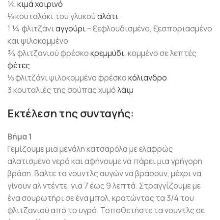
¼
κιμά χοιρινό
⅛ κουταλάκι του γλυκού
αλάτι
1 ¼ φλιτζάνι
αγγούρι
– ξεφλουδισμένο, ξεσποριασμένο
και ψιλοκομμένο
¾ φλιτζανιού φρέσκο
κρεμμύδι
, κομμένο σε λεπτές
φέτες
⅓ φλιτζάνι ψιλοκομμένο φρέσκο
κόλιανδρο
3 κουταλιές της σούπας χυμό
λάιμ
Εκτέλεση της συνταγής:
Βήμα 1
Γεμίζουμε μια μεγάλη κατσαρόλα με ελαφρώς
αλατισμένο νερό και αφήνουμε να πάρει μια γρήγορη
βράση. Βάλτε τα νουντλς αυγών να βράσουν, μέχρι να
γίνουν αλ ντέντε, για 7 έως 9 λεπτά. Στραγγίζουμε με
ένα σουρωτήρι σε ένα μπολ, κρατώντας τα 3/4 του
φλιτζανιού από το υγρό. Τοποθετήστε τα νουντλς σε