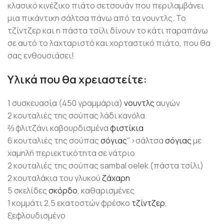
κλασικό κινέζικο πιάτο σετσουάν που περιλαμβάνει
μια πικάντικη σάλτσα πάνω από τα νουντλς. Το
τζίντζερ και η πάστα τσίλι δίνουν το κάτι παραπάνω
σε αυτό το λαχταριστό και χορταστικό πιάτο, που θα
σας ενθουσιάσει!
Υλικά που θα χρειαστείτε:
1 συσκευασία (450 γραμμάρια)
νουντλς
αυγών
2 κουταλιές της σούπας λάδι κανόλα
⅔ φλιτζάνι καβουρδισμένα
φιστίκια
6 κουταλιές της σούπας
σόγιας
">σάλτσα
σόγιας
με
χαμηλή περιεκτικότητα σε νάτριο
2 κουταλιές της σούπας sambal oelek (πάστα τσίλι)
2 κουταλάκια του γλυκού
ζάχαρη
5 σκελίδες
σκόρδο
, καθαρισμένες
1 κομμάτι 2,5 εκατοστών φρέσκο
τζίντζερ
,
ξεφλουδισμένο