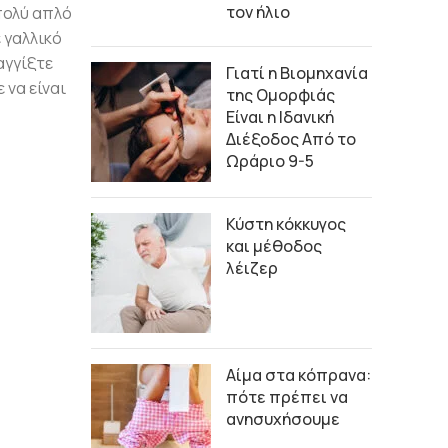
τον ήλιο
πολύ απλό
 γαλλικό
αγγίξτε
Γιατί η Βιομηχανία
 να είναι
της Ομορφιάς
Είναι η Ιδανική
Διέξοδος Από το
Ωράριο 9-5
Κύστη κόκκυγος
και μέθοδος
λέιζερ
Αίμα στα κόπρανα:
πότε πρέπει να
ανησυχήσουμε