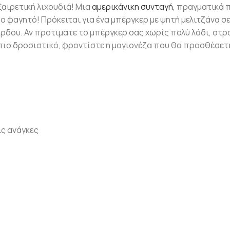
ξαιρετική λιχουδιά! Μια
αμερικάνικη συνταγή
, πραγματικά 
ρο φαγητό! Πρόκειται για ένα μπέργκερ με ψητή μελιτζάνα σε
κόρδου. Αν προτιμάτε το μπέργκερ σας χωρίς πολύ λάδι, στρ
 πιο δροσιστικό, φροντίστε η μαγιονέζα που θα προσθέσετε
τις ανάγκες