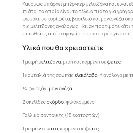
Και όμως υπάρχει μπέργκερ μελιτζάνα και είναι ε
πιάτο, το οποίο είναι το τέλειο πιάτο για γρήγο
ψωμάκι, με τυρί φέτα, βασιλικό και μαγιονέζα σ
τις μελιτζάνες αναλόγως! Και αν προτιμάτε κάτι
απευθείας από το ψυγείο, όσο πιο κρύα γίνεται!
Υλικά που θα χρειαστείτε
1 μικρή
μελιτζάνα
, μισή και κομμένη σε
φέτες
1 κουταλιά της σούπας
ελαιόλαδο
, ή ανάλογα με 
¼ φλιτζάνι
μαγιονέζα
2 σκελίδες
σκόρδο
, ψιλοκομμένο
Γαλλικά σάντουιτς (15 εκατοστών)
1 μικρή
ντομάτα
, κομμένη σε
φέτες