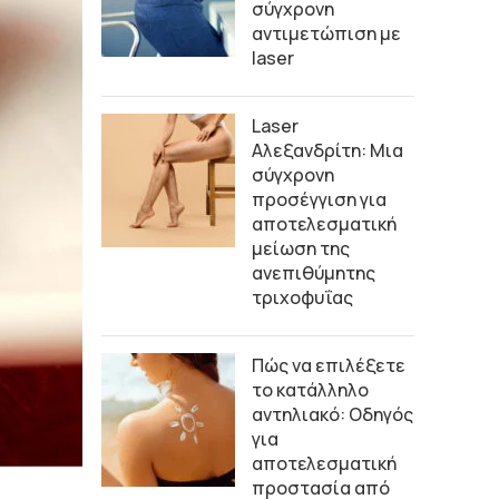
σύγχρονη
αντιμετώπιση με
laser
Laser
Αλεξανδρίτη: Μια
σύγχρονη
προσέγγιση για
αποτελεσματική
μείωση της
ανεπιθύμητης
τριχοφυΐας
Πώς να επιλέξετε
το κατάλληλο
αντηλιακό: Οδηγός
για
αποτελεσματική
προστασία από