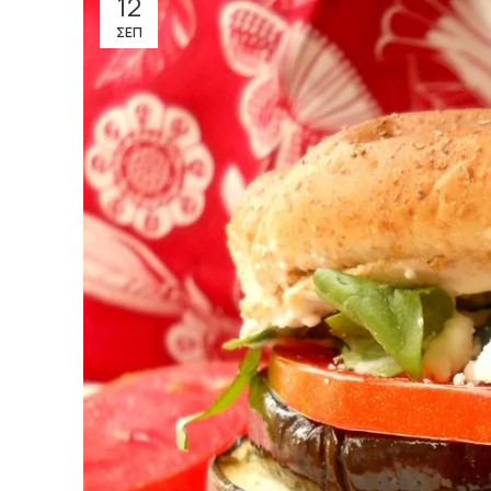
12
ΣΕΠ