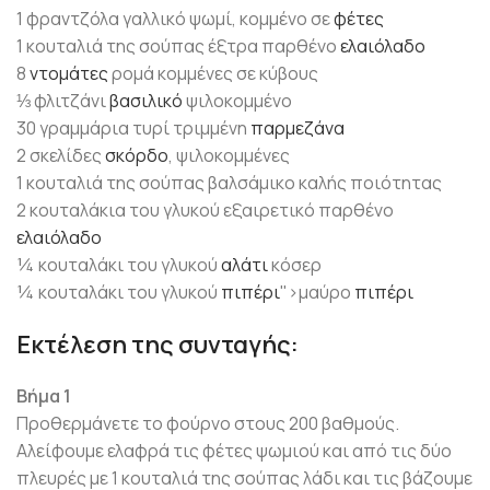
1 φραντζόλα γαλλικό ψωμί, κομμένο σε
φέτες
1 κουταλιά της σούπας έξτρα παρθένο
ελαιόλαδο
8
ντομάτες
ρομά κομμένες σε κύβους
⅓ φλιτζάνι
βασιλικό
ψιλοκομμένο
30 γραμμάρια τυρί τριμμένη
παρμεζάνα
2 σκελίδες
σκόρδο
, ψιλοκομμένες
1 κουταλιά της σούπας βαλσάμικο καλής ποιότητας
2 κουταλάκια του γλυκού εξαιρετικό παρθένο
ελαιόλαδο
¼ κουταλάκι του γλυκού
αλάτι
κόσερ
¼ κουταλάκι του γλυκού
πιπέρι
">μαύρο
πιπέρι
Εκτέλεση της συνταγής:
Βήμα 1
Προθερμάνετε το φούρνο στους 200 βαθμούς.
Αλείφουμε ελαφρά τις φέτες ψωμιού και από τις δύο
πλευρές με 1 κουταλιά της σούπας λάδι και τις βάζουμε