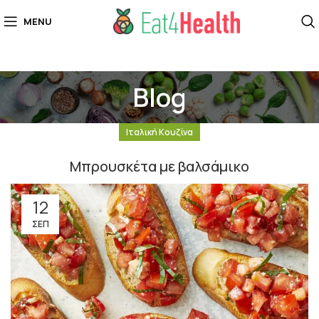
MENU
Blog
Ιταλική Κουζίνα
Μπρουσκέτα με βαλσάμικο
12
ΣΕΠ