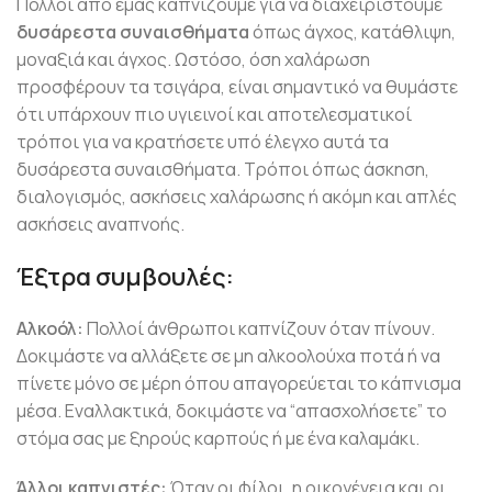
Πολλοί από εμάς καπνίζουμε για να διαχειριστούμε
δυσάρεστα συναισθήματα
όπως άγχος, κατάθλιψη,
μοναξιά και άγχος. Ωστόσο, όση χαλάρωση
προσφέρουν τα τσιγάρα, είναι σημαντικό να θυμάστε
ότι υπάρχουν πιο υγιεινοί και αποτελεσματικοί
τρόποι για να κρατήσετε υπό έλεγχο αυτά τα
δυσάρεστα συναισθήματα. Τρόποι όπως άσκηση,
διαλογισμός, ασκήσεις χαλάρωσης ή ακόμη και απλές
ασκήσεις αναπνοής.
Έξτρα συμβουλές:
Αλκοόλ:
Πολλοί άνθρωποι καπνίζουν όταν πίνουν.
Δοκιμάστε να αλλάξετε σε μη αλκοολούχα ποτά ή να
πίνετε μόνο σε μέρη όπου απαγορεύεται το κάπνισμα
μέσα. Εναλλακτικά, δοκιμάστε να “απασχολήσετε” το
στόμα σας με ξηρούς καρπούς ή με ένα καλαμάκι.
Άλλοι καπνιστές:
Όταν οι φίλοι, η οικογένεια και οι