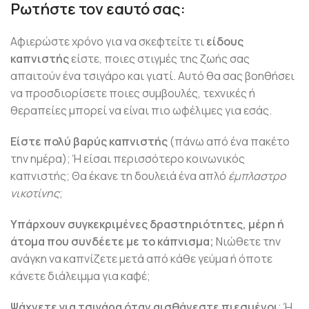
Ρωτήστε τον εαυτό σας:
Αφιερώστε χρόνο για να σκεφτείτε τι
είδους
καπνιστής
είστε, ποιες στιγμές της ζωής σας
απαιτούν ένα τσιγάρο και γιατί. Αυτό θα σας βοηθήσει
να προσδιορίσετε ποιες συμβουλές, τεχνικές ή
θεραπείες μπορεί να είναι πιο ωφέλιμες για εσάς.
Είστε πολύ βαρύς καπνιστής
(πάνω από ένα πακέτο
την ημέρα); Ή είσαι περισσότερο κοινωνικός
καπνιστής; Θα έκανε τη δουλειά ένα απλό
έμπλαστρο
νικοτίνης
;
Υπάρχουν συγκεκριμένες δραστηριότητες, μέρη ή
άτομα που συνδέετε με το κάπνισμα;
Νιώθετε την
ανάγκη να καπνίζετε μετά από κάθε γεύμα ή όποτε
κάνετε διάλειμμα για καφέ;
Ψάχνετε για τσιγάρα όταν αισθάνεστε πιεσμένοι
; Ή