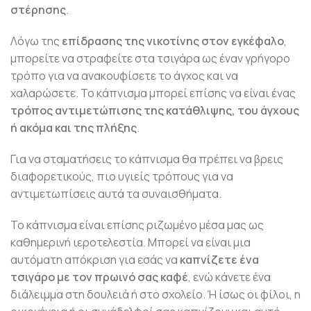
στέρησης
.
Λόγω της
επίδρασης της νικοτίνης στον εγκέφαλο
,
μπορείτε να στραφείτε στα τσιγάρα ως έναν γρήγορο
τρόπο για να ανακουφίσετε το άγχος και να
χαλαρώσετε. Το κάπνισμα μπορεί επίσης να είναι ένας
τρόπος αντιμετώπισης της κατάθλιψης, του άγχους
ή ακόμα και της πλήξης
.
Για να σταματήσεις το κάπνισμα θα πρέπει να βρεις
διαφορετικούς, πιο υγιείς τρόπους για να
αντιμετωπίσεις αυτά τα συναισθήματα.
Το κάπνισμα είναι επίσης ριζωμένο μέσα μας ως
καθημερινή ιεροτελεστία. Μπορεί να είναι μια
αυτόματη απόκριση για εσάς να
καπνίζετε ένα
τσιγάρο με τον πρωινό σας καφέ
, ενώ κάνετε ένα
διάλειμμα στη δουλειά ή στο σχολείο. Ή ίσως οι φίλοι, η