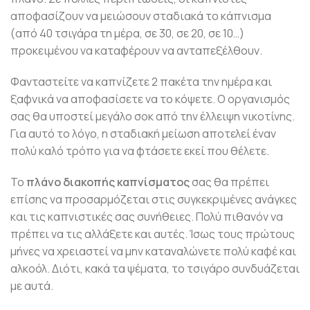
αποφασίζουν να μειώσουν σταδιακά το κάπνισμα
(από 40 τσιγάρα τη μέρα, σε 30, σε 20, σε 10…)
προκειμένου να καταφέρουν να ανταπεξέλθουν.
Φανταστείτε να καπνίζετε 2 πακέτα την ημέρα και
ξαφνικά να αποφασίσετε να το κόψετε. Ο οργανισμός
σας θα υποστεί μεγάλο σοκ από την έλλειψη νικοτίνης.
Για αυτό το λόγο, η σταδιακή μείωση αποτελεί έναν
πολύ καλό τρόπο για να φτάσετε εκεί που θέλετε.
Το
πλάνο διακοπής καπνίσματος
σας θα πρέπει
επίσης να προσαρμόζεται στις συγκεκριμένες ανάγκες
και τις καπνιστικές σας συνήθειες. Πολύ πιθανόν να
πρέπει να τις αλλάξετε και αυτές. Ίσως τους πρώτους
μήνες να χρειαστεί να μην καταναλώνετε πολύ καφέ και
αλκοόλ. Διότι, κακά τα ψέματα, το τσιγάρο συνδυάζεται
με αυτά.