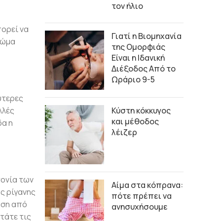
τον ήλιο
πορεί να
Γιατί η Βιομηχανία
ρώμα
της Ομορφιάς
Είναι η Ιδανική
Διέξοδος Από το
Ωράριο 9-5
ύτερες
λλές
Κύστη κόκκυγος
και μέθοδος
δα η
λέιζερ
τονία των
Αίμα στα κόπρανα:
ς ρίγανης
πότε πρέπει να
άση από
ανησυχήσουμε
τάτε τις