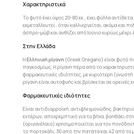
Χαρακτηριστικά
Το φυτό έχει ύψος 20-80 εκ., έχει φύλλα αντίθετα
εκμεταλλευτεί , όταν καλλιεργείται, ακόμα και π
άσπρο-μώβ και ανθίζει από Ιούνιο κυρίως μέχρι
Στην Ελλάδα
Η
Ελληνική ρίγανη
(Greek Oregano) είναι φυτό π
παγκοσμίως. Η ρίγανη πέρα από το χαρακτηριστικ
φαρμακευτικές ιδιότητες, με κυριότερη (γνωστή
ρίγανη είναι αυτοφυής και βρίσκεται σε ορεινές 
Φαρμακευτικές ιδιότητες
Είναι αντιδιαρροϊκή, αντιφλεγμονώδης, βακτηρι
εντέρων, αποχρεμπτικό για το βήχα, βοηθάει στη
(οριγανέλαιο) χρησιμοποιείται για τον πονόδον
το πορτοκάλι, 30 από την πατάτα και 42 από το 