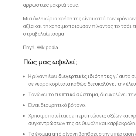
αρρώστιες μακριά τους.
Μία άλλη κύρια χρήση της είναι κατά των χρόνιω
αξία και τη χρησιμοποιούσαν πίνοντας το τσάι τη
στραβολαίμιασμα
Πηγή: Wikipedia
Πώς μας ωφελεί;
Η ρίγανη έχει
διεγερτικές ιδιότητες
γι’ αυτό 
σε νεαρά κορίτσια καθώς
διευκολύνει
την έλε
Τονώνει το
πεπτικό σύστημα
, διευκολύνει τη
Eίναι διουρητικό βότανο.
Χρησιμοποιείται σε περιπτώσεις οξέων και χρ
συγκεντρώσεών της σε θυμόλη και καρβακρόλη
Το έγχυμα από ρίγανη βοηθάει στην υπέρταση 