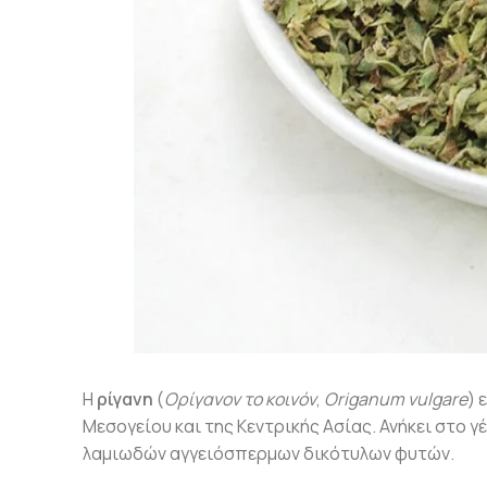
Η
ρίγανη
(
Ορίγανον το κοινόν
,
Origanum vulgare
) 
Μεσογείου και της Κεντρικής Ασίας. Ανήκει στο γ
λαμιωδών αγγειόσπερμων δικότυλων φυτών.