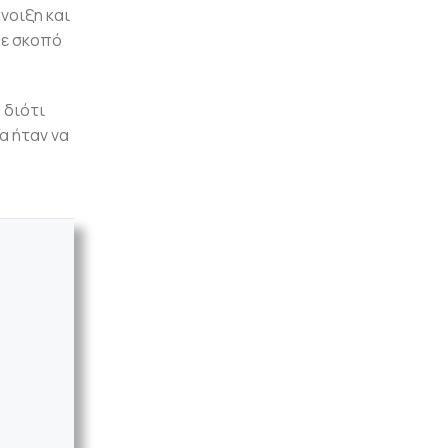
νοιξη και
με σκοπό
 διότι
α ήταν να