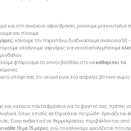
ε
ρό και στη συνέχεια, αφού βράσει, ρίχνουμε μία κουταλιά τ
νουμε και πίνουμε.
γάρες:
κάνουμε την παραπάνω διαδικασία με αναλογία 50 –
 μπορούμε να κάνουμε γαργάρες για να καταπολεμήσουμε
έλκη
αμυγδαλών.
αλούμε φτάρνισμα το οποίο βοηθάει στο να
καθαρίσει το
νεύμονες.
έχετε υπόψη σας ότι γενικά είναι ένα ασφαλές βότανο χωρίς
ς και να έχετε πάντα φρέσκια για το φαγητό σας, πρέπει ν
αλκαλικά, όπως επίσης σε ξηρικά και πετρώδη. Χρειάζεται
ά
κιάς. Είναι ανθεκτικό σε θερμοκρασίες περιβάλλοντος από 
μα
κάθε 10 με 15 μέρες
, ενώ το καλοκαίρι χρειάζεται πότισ