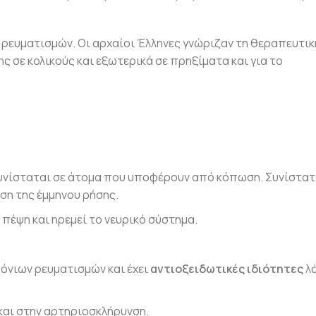
ν ρευματισμών. Οι αρχαίοι Έλληνες γνώριζαν τη θεραπευτικ
ς σε κολικούς και εξωτερικά σε πρηξίματα και για το
συνίσταται σε άτομα που υποφέρουν από κόπωση. Συνίστατ
υση της έμμηνου ρήσης.
ν πέψη και ηρεμεί το νευρικό σύστημα.
όνιων ρευματισμών και έχει
αντιοξειδωτικές ιδιότητες
λ
.
και στην αρτηριοσκλήρυνση.