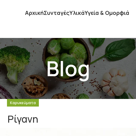
Αρχική
Συνταγές
Υλικά
Υγεία & Ομορφιά
Blog
Καρυκεύματα
Ρίγανη