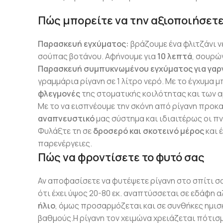
Πώς μπορείτε να την αξιοποιήσετ
Παρασκευή εγχύματος:
βράζουμε ένα φλιτζάνι νε
σούπας βοτάνου. Αφήνουμε για
10 λεπτά
, σουρώ
Παρασκευή συμπυκνωμένου εγχύματος για γαρ
γραμμάρια ρίγανη σε 1 λίτρο νερό. Με το έγχυμα
φλεγμονές
της στοματικής κοιλότητας και των 
Με το να εισπνέουμε την σκόνη από ρίγανη προκ
αναπνευστικό
μας σύστημα και ιδιαιτέρως οι π
Φυλάξτε τη σε
δροσερό και σκοτεινό μέρος
και 
παρενέργειες.
Πώς να φροντίσετε το φυτό σας
Αν αποφασίσετε να φυτέψετε ρίγανη στο σπίτι σα
ότι έχει ύψος 20-80 εκ. αναπτύσσεται σε εδάφη 
ήλιο
, όμως προσαρμόζεται και σε συνθήκες ημισ
βαθμούς.Η ρίγανη τον χειμώνα χρειάζεται πότισ