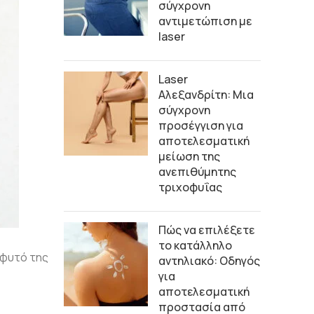
σύγχρονη
αντιμετώπιση με
laser
Laser
Αλεξανδρίτη: Μια
σύγχρονη
προσέγγιση για
αποτελεσματική
μείωση της
ανεπιθύμητης
τριχοφυΐας
Πώς να επιλέξετε
το κατάλληλο
 φυτό της
αντηλιακό: Οδηγός
για
αποτελεσματική
προστασία από