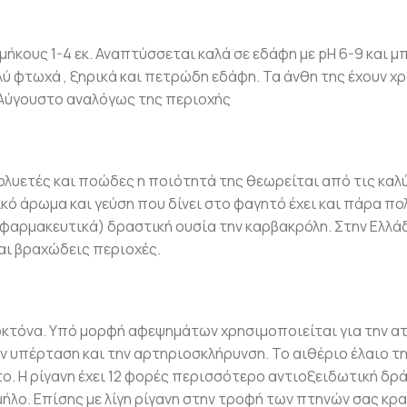
 μήκους 1-4 εκ. Αναπτύσσεται καλά σε εδάφη με pH 6-9 και μ
ολύ φτωχά , ξηρικά και πετρώδη εδάφη. Τα άνθη της έχουν χ
 Αύγουστο αναλόγως της περιοχής
ολυετές και ποώδες η ποιότητά της θεωρείται από τις καλ
ό άρωμα και γεύση που δίνει στο φαγητό έχει και πάρα πο
 φαρμακευτικά) δραστική ουσία την καρβακρόλη. Στην Ελλά
και βραχώδεις περιοχές.
οκτόνα. Υπό μορφή αφεψημάτων χρησιμοποιείται για την α
ν υπέρταση και την αρτηριοσκλήρυνση. Το αιθέριο έλαιο τη
το. Η ρίγανη έχει 12 φορές περισσότερο αντιοξειδωτική δρ
μήλο. Επίσης με λίγη ρίγανη στην τροφή των πτηνών σας κρα