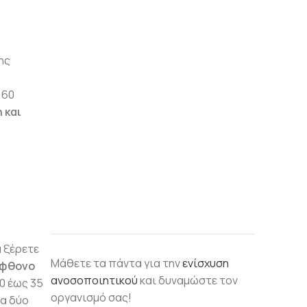
ης
 60
 και
α ξέρετε
Μάθετε τα πάντα για την
ενίσχυση
φθονο
ανοσοποιητικού
και δυναμώστε τον
0 έως 35
οργανισμό σας!
μα δύο