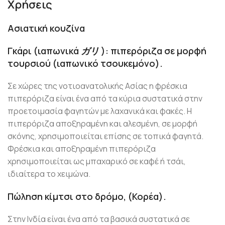
Χρήσεις
Ασιατική κουζίνα
Γκάρι
(ιαπωνικά
ガリ
): πιπερόριζα σε μορφή
τουρσιού (ιαπωνικό
τσουκεμόνο
).
Σε χώρες της νοτιοανατολικής Ασίας η φρέσκια
πιπερόριζα είναι ένα από τα κύρια συστατικά στην
προετοιμασία φαγητών με λαχανικά και φακές. Η
πιπερόριζα αποξηραμένη και αλεσμένη, σε μορφή
σκόνης, χρησιμοποιείται επίσης σε τοπικά φαγητά.
Φρέσκια και αποξηραμένη πιπερόριζα
χρησιμοποιείται ως μπαχαρικό σε καφέ ή τσάι,
ιδιαίτερα το χειμώνα.
Πώληση
κίμτσι
στο δρόμο, (Κορέα).
Στην Ινδία είναι ένα από τα βασικά συστατικά σε