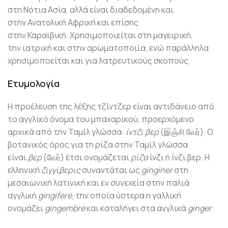
στη Νότια Ασία, αλλά είναι διαδεδομένη και
στην Ανατολική Αφρική και επίσης
στην Καραϊβική.
Χρησιμοποιείται στη μαγειρική,
την ιατρική και στην αρωματοποιία, ενώ παράλληλα
χρησιμοποείται και για λατρευτικούς σκοπούς.
Ετυμολογία
Η προέλευση της λέξης τζίντζερ είναι αντιδάνειο από
το αγγλικό όνομα του μπαχαρικού, προερχόμενο
αρχικά από την Ταμίλ γλώσσα:
ίντζι βερ
(இஞ்சி வேர்). Ο
βοτανικός όρος για τη ρίζα στην Ταμίλ γλώσσα
είναι
βερ
(வேர்) έτσι ονομάζεται
ρίζα
ίνζι
ή
ίνζι βερ
. Η
ελληνική
ζιγγίβερις
συναντάται ως
ginginer
στη
μεσαιωνική λατινική και εν συνεχεία στην παλιά
αγγλική
gingifere
, την οποία ύστερα η γαλλική
ονομάζει
gingembre
και καταλήγει στα αγγλικά
ginger
.