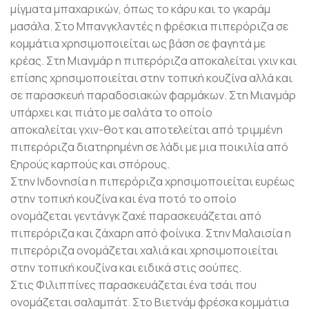
μίγματα μπαχαρικών, όπως το κάρυ και το γκαράμ
μασάλα. Στο Μπανγκλαντές η φρέσκια πιπερόριζα σε
κομμάτια χρησιμοποιείται ως βάση σε φαγητά με
κρέας. Στη Μιανμάρ η πιπερόριζα αποκαλείται
γχιν
και
επίσης χρησιμοποιείται στην τοπική κουζίνα αλλά και
σε παρασκευή παραδοσιακών φαρμάκων. Στη Μιανμάρ
υπάρχει και πιάτο με σαλάτα το οποίο
αποκαλείται
γχιν-θοτ
και αποτελείται από τριμμένη
πιπερόριζα διατηρημένη σε λάδι με μια ποικιλία από
ξηρούς καρπούς και σπόρους.
Στην Ινδονησία η πιπερόριζα χρησιμοποιείται ευρέως
στην τοπική κουζίνα και ένα ποτό το οποίο
ονομάζεται
γεντάνγκ ζαχέ
παρασκευάζεται από
πιπερόριζα και ζάχαρη από φοίνικα. Στην Μαλαισία η
πιπερόριζα ονομάζεται
χαλιά
και χρησιμοποιείται
στην τοπική κουζίνα και ειδικά στις σούπες.
Στις Φιλιππίνες παρασκευάζεται ένα τσάι που
ονομάζεται
σαλαμπάτ
. Στο Βιετνάμ φρέσκα κομμάτια