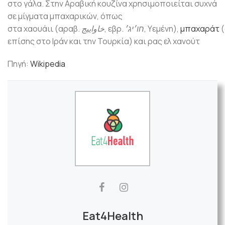
στο γάλα. Στην Αραβική κουζίνα χρησιμοποιείται συχνά
σε μίγματα μπαχαρικών, όπως
στα
χαουάιι
(αραβ.
خاواييج
, εβρ.
חו׳יג׳
, Υεμένη),
μπαχαράτ
(
επίσης στο Ιράν και την Τουρκία) και
ρας ελ χανούτ
Πηγή:
Wikipedia
Eat4Health