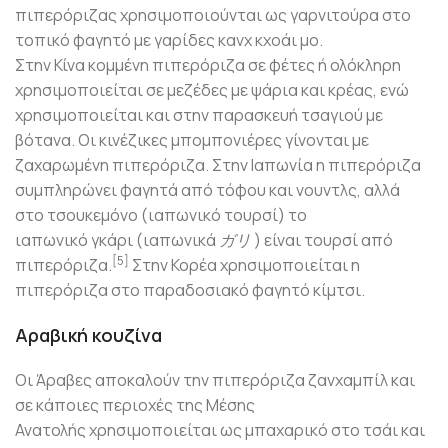
πιπερόριζας χρησιμοποιούνται ως γαρνιτούρα στο
τοπικό φαγητό με γαρίδες
κανχ κχοάι μο
.
Στην Κίνα κομμένη πιπερόριζα σε φέτες ή ολόκληρη
χρησιμοποιείται σε μεζέδες με ψάρια και κρέας, ενώ
χρησιμοποιείται και στην παρασκευή τσαγιού με
βότανα. Οι κινέζικες μπομπονιέρες γίνονται με
ζαχαρωμένη πιπερόριζα. Στην Ιαπωνία η πιπερόριζα
συμπληρώνει φαγητά από τόφου και νουντλς, αλλά
στο
τσουκεμόνο
(ιαπωνικό τουρσί) το
ιαπωνικό
γκάρι
(ιαπωνικά
ガリ
) είναι τουρσί από
[5]
πιπερόριζα.
Στην Κορέα χρησιμοποιείται η
πιπερόριζα στο παραδοσιακό φαγητό
κίμτσι
.
Αραβική κουζίνα
Οι Άραβες αποκαλούν την πιπερόριζα
ζανχαμπίλ
και
σε κάποιες περιοχές της Μέσης
Ανατολής χρησιμοποιείται ως μπαχαρικό στο τσάι και