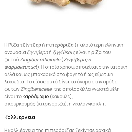
Η
Ρίζα τζίντζερ
ή
πιπερόριζα
(παλαιότερη ελληνική
ονομασία
ζιγγίβερη
ή
ζιγγίβερις
είναι η ρίζα του
φυτού
Zingiber officinale
(
Ζιγγίβερις η
φαρμακευτική
). Η οποία χρησιμοποιείται στην ιατρική
αλλά και ως μπαχαρικό στο φαγητό ή ως εξωτική
λιχουδιά. Το είδος αυτό δίνει το όνομα στην ομάδα
φυτών
Zingiberaceae
, της οποίας άλλα γνωστά μέλη
είναι το
καρδάμωμο
(κακουλέ),
ο κουρκουμάς (κιτρινόριζα), η γκαλάνγκα κλπ.
Καλλιέργεια
Η καλλιέργεια της πιπερόριζας ξεκίνησε αρχικά