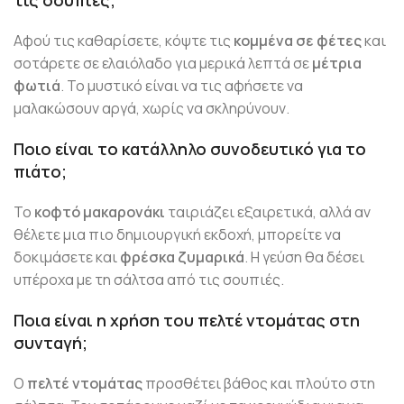
τις σουπιές
;
Αφού τις καθαρίσετε, κόψτε τις
κομμένα σε φέτες
και
σοτάρετε σε ελαιόλαδο για μερικά λεπτά σε
μέτρια
φωτιά
. Το μυστικό είναι να τις αφήσετε να
μαλακώσουν αργά, χωρίς να σκληρύνουν.
Ποιο είναι το κατάλληλο συνοδευτικό για το
πιάτο;
Το
κοφτό μακαρονάκι
ταιριάζει εξαιρετικά, αλλά αν
θέλετε μια πιο δημιουργική εκδοχή, μπορείτε να
δοκιμάσετε και
φρέσκα ζυμαρικά
. Η γεύση θα δέσει
υπέροχα με τη σάλτσα από τις σουπιές.
Ποια είναι η χρήση του πελτέ ντομάτας στη
συνταγή;
Ο
πελτέ ντομάτας
προσθέτει βάθος και πλούτο στη