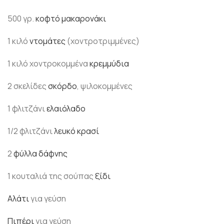
500 γρ.
κοφτό μακαρονάκι
1 κιλό
ντομάτες
(χοντροτριμμένες)
1 κιλό χοντροκομμένα
κρεμμύδια
2 σκελίδες
σκόρδο
, ψιλοκομμένες
1 φλιτζάνι
ελαιόλαδο
1/2 φλιτζάνι
λευκό κρασί
2
φύλλα
δάφνης
1 κουταλιά της σούπας
ξίδι
Αλάτι
για γεύση
Πιπέρι
για γεύση