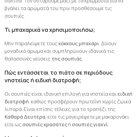
σάλτσα. Τον σοτάρουμε μαζί με τα κρεμμύδια για να
βγάλει τα αρώματά του πριν προσθέσουμε τις
σουπιές.
Τι μπαχαρικά να χρησιμοποιήσω;
Μην παραλείψετε τους
κόκκους μπαχάρι
. Δίνουν
μοναδικό άρωμα και συμπληρώνουν ιδανικά τις
θαλασσινές γεύσεις
της σουπιάς
.
Πώς εντάσσεται το πιάτο σε περιόδους
νηστείας ή ειδική διατροφή;
Οι σουπιές είναι ιδανική επιλογή για νηστεία και
ειδική
διατροφή
, καθώς προσφέρουν πρωτεΐνη χωρίς ζωικά
λιπαρά. Είναι επίσης τέλειες για το τραπέζι της
Καθαρά Δευτέρα
, είτε τις μαγειρέψετε με μακαρονάκι
είτε ως
σουπιές κρασάτες
ή
σουπιές γιαχνί
.