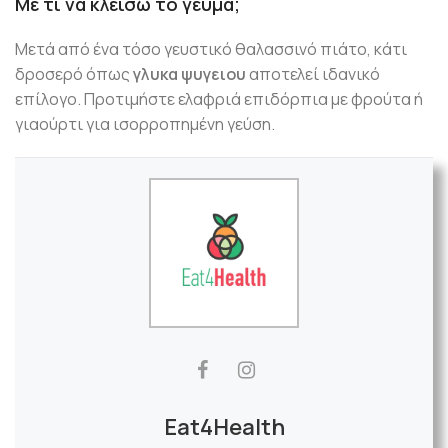
Με τι να κλείσω το γεύμα;
Μετά από ένα τόσο γευστικό θαλασσινό πιάτο, κάτι
δροσερό όπως
γλυκα ψυγειου
αποτελεί ιδανικό
επίλογο. Προτιμήστε ελαφριά επιδόρπια με φρούτα ή
γιαούρτι για ισορροπημένη γεύση.
Eat4Health