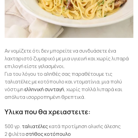
Αν νομίζετε ότι δεν μπορείτε να συνδυάσετε ένα
λαχταριστό ζυμαρικό με μια υγιεινή και χωρίς λιπαρά
επιλογή είστε γελασμένοι.
Για του λόγου το αληθές σας παραθέτουμε τις
ταλιατέλες με κοτόπουλο και ντοματίνια, μια πολύ
νόστιμη
ελληνική συνταγή
, χωρίς πολλά λιπαρά και
απόλυτα ισορροπημένη θρεπτικά.
Υλικα που θα χρειαστειτε:
500 γρ.
ταλιατέλες
κατά προτίμηση ολικής άλεσης
2 φιλέτα
στήθος κοτόπουλο