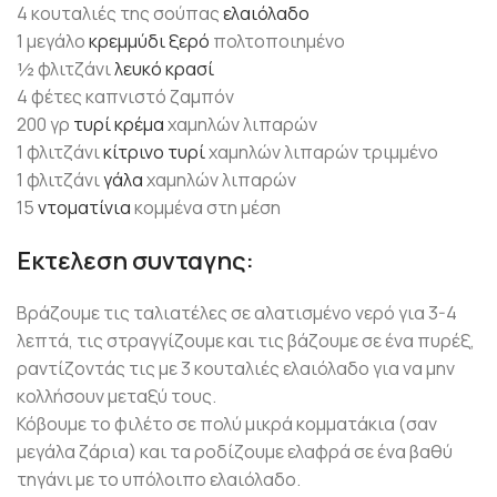
4 κουταλιές της σούπας
ελαιόλαδο
1 μεγάλο
κρεμμύδι ξερό
πολτοποιημένο
½ φλιτζάνι
λευκό κρασί
4 φέτες καπνιστό ζαμπόν
200 γρ
τυρί κρέμα
χαμηλών λιπαρών
1 φλιτζάνι
κίτρινο τυρί
χαμηλών λιπαρών τριμμένο
1 φλιτζάνι
γάλα
χαμηλών λιπαρών
15
ντοματίνια
κομμένα στη μέση
Εκτελεση συνταγης:
Βράζουμε τις ταλιατέλες σε αλατισμένο νερό για 3-4
λεπτά, τις στραγγίζουμε και τις βάζουμε σε ένα πυρέξ,
ραντίζοντάς τις με 3 κουταλιές ελαιόλαδο για να μην
κολλήσουν μεταξύ τους.
Κόβουμε το φιλέτο σε πολύ μικρά κομματάκια (σαν
μεγάλα ζάρια) και τα ροδίζουμε ελαφρά σε ένα βαθύ
τηγάνι με το υπόλοιπο ελαιόλαδο.