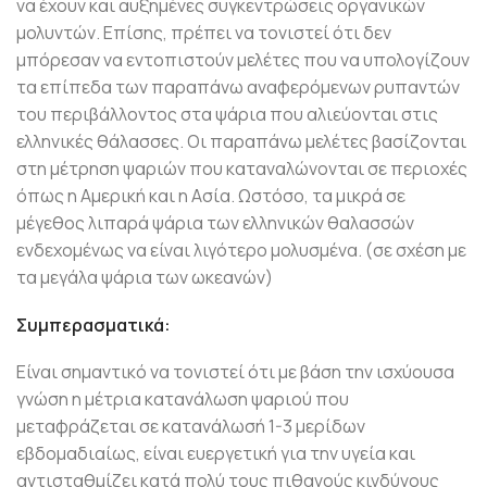
να έχουν και αυξημένες συγκεντρώσεις οργανικών
μολυντών. Επίσης, πρέπει να τονιστεί ότι δεν
μπόρεσαν να εντοπιστούν μελέτες που να υπολογίζουν
τα επίπεδα των παραπάνω αναφερόμενων ρυπαντών
του περιβάλλοντος στα ψάρια που αλιεύονται στις
ελληνικές θάλασσες. Οι παραπάνω μελέτες βασίζονται
στη μέτρηση ψαριών που καταναλώνονται σε περιοχές
όπως η Αμερική και η Ασία. Ωστόσο, τα μικρά σε
μέγεθος λιπαρά ψάρια των ελληνικών θαλασσών
ενδεχομένως να είναι λιγότερο μολυσμένα. (σε σχέση με
τα μεγάλα ψάρια των ωκεανών)
Συμπερασματικά:
Είναι σημαντικό να τονιστεί ότι με βάση την ισχύουσα
γνώση η μέτρια κατανάλωση ψαριού που
μεταφράζεται σε κατανάλωσή 1-3 μερίδων
εβδομαδιαίως, είναι ευεργετική για την υγεία και
αντισταθμίζει κατά πολύ τους πιθανούς κινδύνους