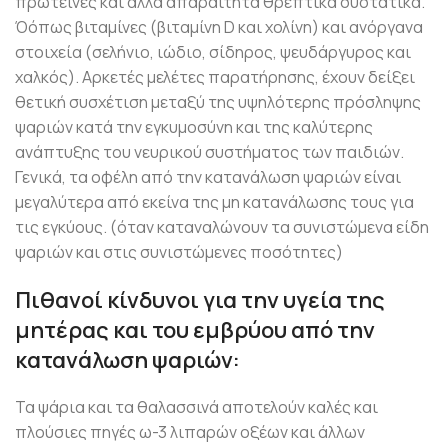
πρωτεΐνες και άλλα απαραίτητα θρεπτικά συστατικά.
Όόπως βιταμίνες (βιταμίνη D και χολίνη) και ανόργανα
στοιχεία (σελήνιο, ιώδιο, σίδηρος, ψευδάργυρος και
χαλκός). Αρκετές μελέτες παρατήρησης, έχουν δείξει
θετική συσχέτιση μεταξύ της υψηλότερης πρόσληψης
ψαριών κατά την εγκυμοσύνη και της καλύτερης
ανάπτυξης του νευρικού συστήματος των παιδιών.
Γενικά, τα οφέλη από την κατανάλωση ψαριών είναι
μεγαλύτερα από εκείνα της μη κατανάλωσης τους για
τις εγκύους. (όταν καταναλώνουν τα συνιστώμενα είδη
ψαριών και στις συνιστώμενες ποσότητες)
Πιθανοί κίνδυνοι για την υγεία της
μητέρας και του εμβρύου από την
κατανάλωση ψαριών:
Τα ψάρια και τα θαλασσινά αποτελούν καλές και
πλούσιες πηγές ω-3 λιπαρών οξέων και άλλων