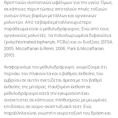
θρεπτικών συστατικών ωφέλιμων για την υγεία. Όμως,
σε κάποιες περιπτώσεις αποτελούν πηγές τοξικών
ουσιών όπως βαρέων μετάλλων και οργανικών
μολυντών. Από τα βαρέα μέταλλα κυριότερο
παράδειγμα είναι ο μεθυλυδράργυρος. Ενώ από τους
οργανικούς μολυντές, τα πολυχλωριωμένα διφαινύλια
(polychlorinated biphenyls, PCBs) και οι διοξίνες (EFSA,
2005; Mozaffarian & Rimm, 2006; Park & Mozaffarian,
2010).
Αναφορικά με τον μεθυλυδράργυρο, γνωρίζουμε ότι
περνάει τον πλακούντα και ο βαθμός έκθεσης του
εμβρύου σε αυτόν σχετίζεται άμεσα με τον βαθμό
έκθεσης της μητέρας. Η αυξημένη έκθεση σε
μεθυλυδράργυρο κατά την εγκυμοσύνη έχει
συσχετιστεί σε κάποιους πληθυσμούς με μειωμένες
επιδόσεις σε νεύρο-αναπτυξιακά τεστ. Ενώ
παράλληλα είναι γνωστή η νευροτοξική του δράση και