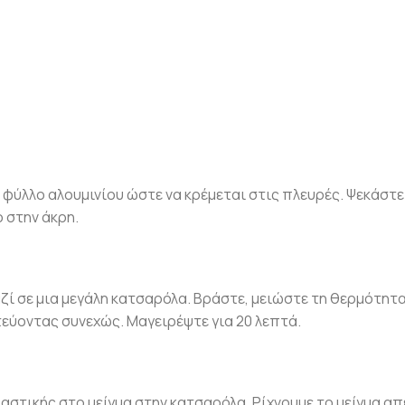
φύλλο αλουμινίου ώστε να κρέμεται στις πλευρές. Ψεκάστε
 στην άκρη.
αζί σε μια μεγάλη κατσαρόλα. Βράστε, μειώστε τη θερμότητα
τεύοντας συνεχώς. Μαγειρέψτε για 20 λεπτά.
στικής στο μείγμα στην κατσαρόλα. Ρίχνουμε το μείγμα α