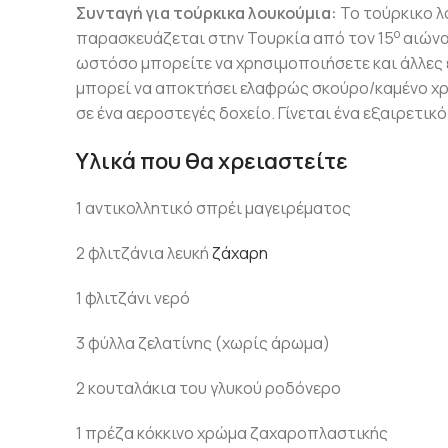
Συνταγή για τούρκικα λουκούμια:
Το τούρκικο λ
ο
παρασκευάζεται στην Τουρκία από τον 15
αιώνα
ωστόσο μπορείτε να χρησιμοποιήσετε και άλλες ε
μπορεί να αποκτήσει ελαφρώς σκούρο/καμένο χρώ
σε ένα αεροστεγές δοχείο. Γίνεται ένα εξαιρετικ
Υλικά που θα χρειαστείτε
1 αντικολλητικό σπρέι μαγειρέματος
2 φλιτζάνια λευκή
ζάχαρη
1 φλιτζάνι νερό
3 φύλλα ζελατίνης (χωρίς άρωμα)
2 κουταλάκια του γλυκού ροδόνερο
1 πρέζα κόκκινο χρώμα ζαχαροπλαστικής