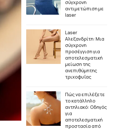
σύγχρονη
αντιμετώπιση με
laser
Laser
Αλεξανδρίτη: Μια
σύγχρονη
προσέγγιση για
αποτελεσματική
μείωση της
ανεπιθύμητης
τριχοφυΐας
Πώς να επιλέξετε
το κατάλληλο
αντηλιακό: Οδηγός
για
αποτελεσματική
προστασία από