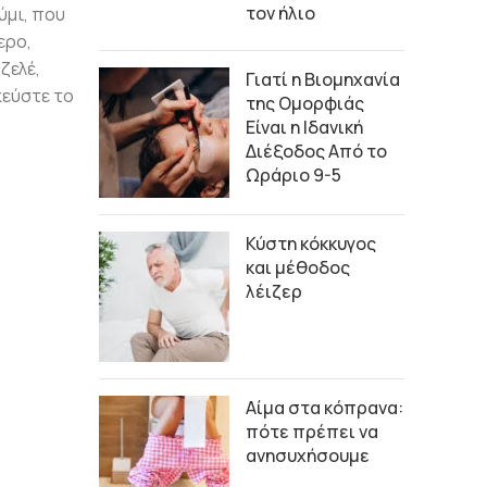
τον ήλιο
ύμι, που
ερο,
ζελέ,
Γιατί η Βιομηχανία
κεύστε το
της Ομορφιάς
Είναι η Ιδανική
Διέξοδος Από το
Ωράριο 9-5
Κύστη κόκκυγος
και μέθοδος
λέιζερ
Αίμα στα κόπρανα:
πότε πρέπει να
ανησυχήσουμε