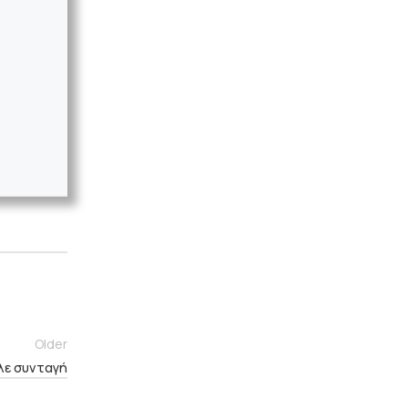
Older
λε συνταγή