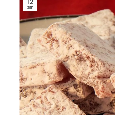
12
ΣΕΠ