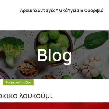
Αρχική
Συνταγές
Υλικά
Υγεία & Ομορφιά
Blog
Τούρκικη Κουζίνα
ρκικο λουκούμι