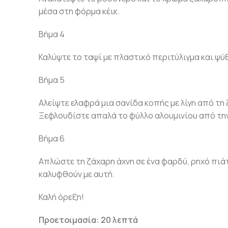
μέσα στη φόρμα κέικ.
Βήμα 4
Καλύψτε το ταψί με πλαστικό περιτύλιγμα και ψύξ
Βήμα 5
Αλείψτε ελαφρά μια σανίδα κοπής με λίγη από τη
Ξεφλουδίστε απαλά το φύλλο αλουμινίου από την 
Βήμα 6
Απλώστε τη ζάχαρη άχνη σε ένα φαρδύ, ρηχό πιάτ
καλυφθούν με αυτή.
Καλή όρεξη!
Προετοιμασία: 20 λεπτά