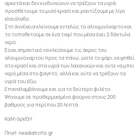
αρκετά και δεν κινδυνεύουν να τρέξουν τα υγρά,
προσθέτουμε το μισό κρασί και ραντίζουμε με λίγο
ελαιόλαδο.
Στη συνέχεια κλείνουμε εντελώς το αλουμινόχαρτο και
το τοποθετούμε σε ένα ταψί που μέσα έχει 2 δάχτυλα
νερό.
Είναι σημαντικό να κλείσουμε τις άκρες του
αλουμινόχαρτου προς τα πάνω, ώστε το ψάρι να ψηθεί
στο κρασί και στα υγρά των λαχανικών και ούτε να μπει
νερό μέσα στο φαγητό, αλλά και ούτε να τρέξουν τα
υγρά του έξω.
Επαναλαμβάνουμε και για το δεύτερο φιλέτο.
Ψήνουμε σε προθερμασμένο φούρνο στους 200
βαθμούς για περίπου 20 λεπτά.
Καλή όρεξη!
Πηγή: neadiatrofis.gr