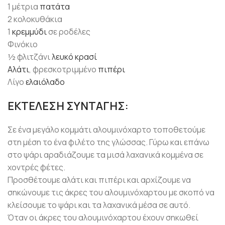
1 μέτρια
πατάτα
2 κολοκυθάκια
1
κρεμμύδι
σε ροδέλες
Φινόκιο
½ φλιτζάνι
λευκό κρασί
Αλάτι
, φρεσκοτριμμένο
πιπέρι
Λίγο
ελαιόλαδο
ΕΚΤΕΛΕΣΗ ΣΥΝΤΑΓΗΣ:
Σε ένα μεγάλο κομμάτι αλουμινόχαρτο τοποθετούμε
στη μέση το ένα φιλέτο της γλώσσας. Γύρω και επάνω
στο ψάρι αραδιάζουμε τα μισά λαχανικά κομμένα σε
χοντρές φέτες.
Προσθέτουμε αλάτι και πιπέρι και αρχίζουμε να
σηκώνουμε τις άκρες του αλουμινόχαρτου με σκοπό να
κλείσουμε το ψάρι και τα λαχανικά μέσα σε αυτό.
Όταν οι άκρες του αλουμινόχαρτου έχουν σηκωθεί