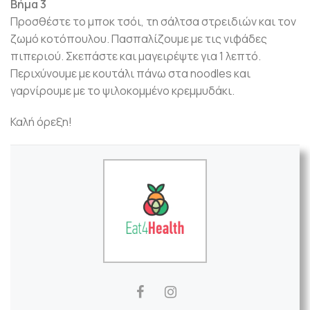
Βήμα 3
Προσθέστε το μποκ τσόι, τη σάλτσα στρειδιών και τον
ζωμό κοτόπουλου. Πασπαλίζουμε με τις νιφάδες
πιπεριού. Σκεπάστε και μαγειρέψτε για 1 λεπτό.
Περιχύνουμε με κουτάλι πάνω στα noodles και
γαρνίρουμε με το ψιλοκομμένο κρεμμυδάκι.
Καλή όρεξη!