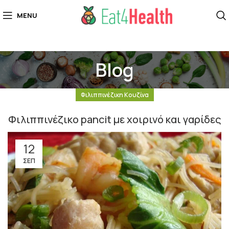
MENU
Blog
Φιλιππινέζικη Κουζίνα
Φιλιππινέζικο pancit με χοιρινό και γαρίδες
12
ΣΕΠ