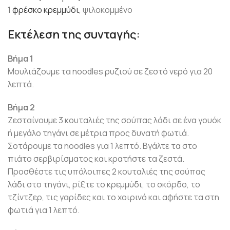
1
φρέσκο κρεμμύδι
, ψιλοκομμένο
Εκτέλεση της συνταγής:
Βήμα 1
Μουλιάζουμε τα noodles ρυζιού σε ζεστό νερό για 20
λεπτά.
Βήμα 2
Ζεσταίνουμε 3 κουταλιές της σούπας λάδι σε ένα γουόκ
ή μεγάλο τηγάνι σε μέτρια προς δυνατή φωτιά.
Σοτάρουμε τα noodles για 1 λεπτό. Βγάλτε τα στο
πιάτο σερβιρίσματος και κρατήστε τα ζεστά.
Προσθέστε τις υπόλοιπες 2 κουταλιές της σούπας
λάδι στο τηγάνι, ρίξτε το κρεμμύδι, το σκόρδο, το
τζίντζερ, τις γαρίδες και το χοιρινό και αφήστε τα στη
φωτιά για 1 λεπτό.