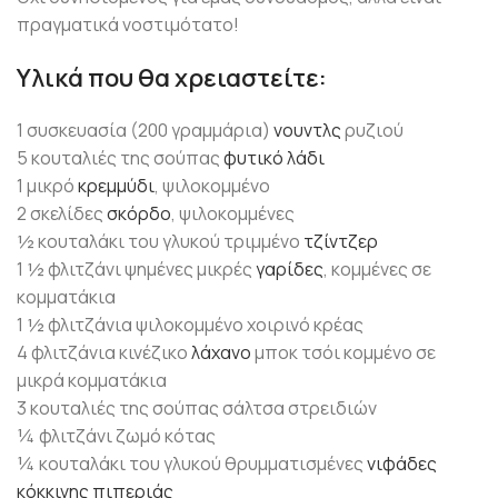
πραγματικά νοστιμότατο!
Υλικά που θα χρειαστείτε:
1 συσκευασία (200 γραμμάρια)
νουντλς
ρυζιού
5 κουταλιές της σούπας
φυτικό λάδι
1 μικρό
κρεμμύδι
, ψιλοκομμένο
2 σκελίδες
σκόρδο
, ψιλοκομμένες
½ κουταλάκι του γλυκού τριμμένο
τζίντζερ
1 ½ φλιτζάνι ψημένες μικρές
γαρίδες
, κομμένες σε
κομματάκια
1 ½ φλιτζάνια ψιλοκομμένο χοιρινό κρέας
4 φλιτζάνια κινέζικο
λάχανο
μποκ τσόι κομμένο σε
μικρά κομματάκια
3 κουταλιές της σούπας σάλτσα στρειδιών
¼ φλιτζάνι ζωμό κότας
¼ κουταλάκι του γλυκού θρυμματισμένες
νιφάδες
κόκκινης πιπεριάς