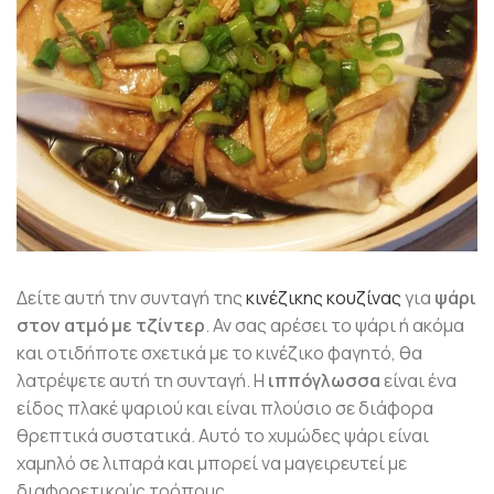
Δείτε αυτή την συνταγή της
κινέζικης κουζίνας
για
ψάρι
στον ατμό με τζίντερ
. Αν σας αρέσει το ψάρι ή ακόμα
και οτιδήποτε σχετικά με το κινέζικο φαγητό, θα
λατρέψετε αυτή τη συνταγή. Η
ιππόγλωσσα
είναι ένα
είδος πλακέ ψαριού και είναι πλούσιο σε διάφορα
θρεπτικά συστατικά. Αυτό το χυμώδες ψάρι είναι
χαμηλό σε λιπαρά και μπορεί να μαγειρευτεί με
διαφορετικούς τρόπους.