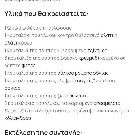
Υλικά που θα χρειαστείτε:
1/2 κιλό φιλέτο ιππόγλωσσας
1 κουταλάκι του γλυκού χοντρό θαλασσινό
αλάτι
ή
αλάτι
κόσερ
1 κουταλιά της σούπας ψιλοκομμένο
τζίντζερ
3 κουταλιές της σούπας φρέσκο
κρεμμύδι
κομμένο σε
λεπτές
φέτες
1 κουταλιά της σούπας
σάλτσα μαύρης
σόγιας
1 κουταλιά της σούπας ελαφριά
σόγιας
">σάλτσα
σόγιας
1 κουταλιά της σούπας
φυστικέλαιο
2 κουταλάκια του γλυκού τσιγαρισμένο
σησαμέλαιο
¼ φλιτζανιού ελαφρά συσκευασμένα φρέσκα κλωνάρια
κόλιανδρου
Εκτέλεση της συνταγής: