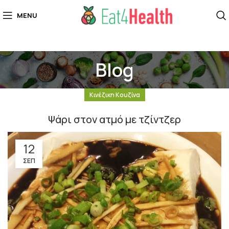
MENU
Blog
Κινέζικη Κουζίνα
Ψάρι στον ατμό με τζίντζερ
12
ΣΕΠ