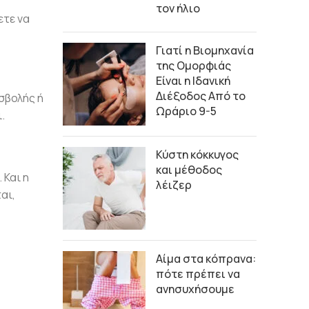
τον ήλιο
ετε να
Γιατί η Βιομηχανία
της Ομορφιάς
Είναι η Ιδανική
Διέξοδος Από το
σβολής ή
Ωράριο 9-5
.
Κύστη κόκκυγος
και μέθοδος
 Και η
λέιζερ
αι,
Αίμα στα κόπρανα:
πότε πρέπει να
ανησυχήσουμε