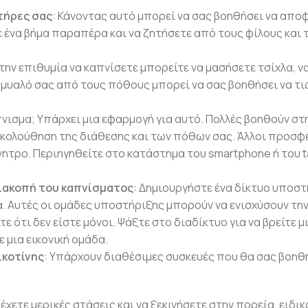
τήρες σας
: Κάνοντας αυτό μπορεί να σας βοηθήσει να απο
ένα βήμα παραπέρα και να ζητήσετε από τους φίλους και τ
 την επιθυμία να καπνίσετε μπορείτε να μασήσετε τσίχλα, να
ο μυαλό σας από τους πόθους μπορεί να σας βοηθήσει να τι
πνισμα; Υπάρχει μια εφαρμογή για αυτό. Πολλές βοηθούν στ
κολούθηση της διάθεσης και των πόθων σας. Άλλοι προσφ
νητρο. Περιηγηθείτε στο κατάστημα του smartphone ή του t
διακοπή του καπνίσματος
: Δημιουργήστε ένα δίκτυο υποσ
 Αυτές οι ομάδες υποστήριξης μπορούν να ενισχύσουν τη
 ότι δεν είστε μόνοι. Ψάξτε στο διαδίκτυο για να βρείτε μ
ε μια εικονική ομάδα.
ικοτίνης
: Υπάρχουν διαθέσιμες συσκευές που θα σας βοηθ
 έχετε μερικές στάσεις και να ξεκινήσετε στην πορεία, ειδικ