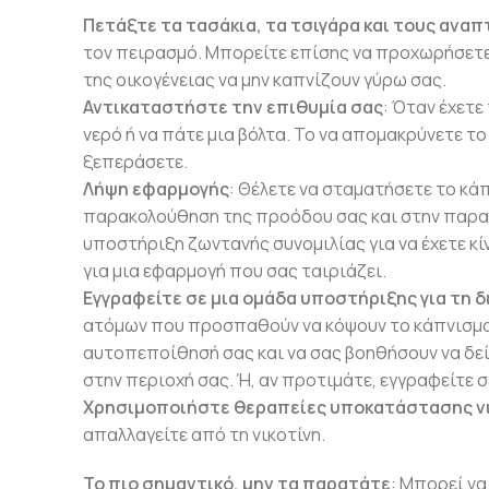
Πετάξτε τα τασάκια, τα τσιγάρα και τους αναπ
τον πειρασμό. Μπορείτε επίσης να προχωρήσετε 
της οικογένειας να μην καπνίζουν γύρω σας.
Αντικαταστήστε την επιθυμία σας
: Όταν έχετε
νερό ή να πάτε μια βόλτα. Το να απομακρύνετε τ
ξεπεράσετε.
Λήψη εφαρμογής
: Θέλετε να σταματήσετε το κά
παρακολούθηση της προόδου σας και στην παρα
υποστήριξη ζωντανής συνομιλίας για να έχετε κί
για μια εφαρμογή που σας ταιριάζει.
Εγγραφείτε σε μια ομάδα υποστήριξης για τη 
ατόμων που προσπαθούν να κόψουν το κάπνισμα.
αυτοπεποίθησή σας και να σας βοηθήσουν να δείτε
στην περιοχή σας. Ή, αν προτιμάτε, εγγραφείτε σ
Χρησιμοποιήστε θεραπείες υποκατάστασης ν
απαλλαγείτε από τη νικοτίνη.
Το πιο σημαντικό, μην τα παρατάτε
: Μπορεί να