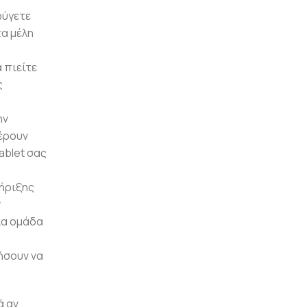
φύγετε
α μέλη
 πιείτε
ς
ην
έρουν
ablet σας
τήριξης
ν
ια ομάδα
ήσουν να
ά αν