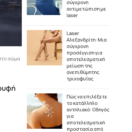
σύγχρονη
αντιμετώπιση με
laser
Laser
Αλεξανδρίτη: Μια
σύγχρονη
προσέγγιση για
 στο σώμα
αποτελεσματική
μείωση της
ανεπιθύμητης
τριχοφυΐας
ορυφή
Πώς να επιλέξετε
το κατάλληλο
αντηλιακό: Οδηγός
για
αποτελεσματική
προστασία από