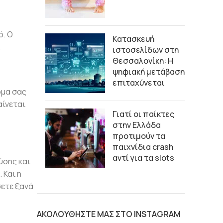
ό. Ο
Κατασκευή
.
ιστοσελίδων στη
Θεσσαλονίκη: Η
ψηφιακή μετάβαση
επιταχύνεται
ρμα σας
αίνεται
Γιατί οι παίκτες
στην Ελλάδα
προτιμούν τα
παιχνίδια crash
αντί για τα slots
ύσης και
 Και η
σετε ξανά
ΑΚΟΛΟΥΘΗΣΤΕ ΜΑΣ ΣΤΟ INSTAGRAM