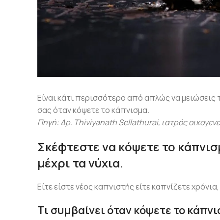
Είναι κάτι περισσότερο από απλώς να μειώσεις
σας όταν κόψετε το κάπνισμα.
Πηγή: Δρ. Thiviyanath Sellathurai, ιατρός οικογενε
Σκέφτεστε να κόψετε το κάπνισ
μέχρι τα νύχια.
Είτε είστε νέος καπνιστής είτε καπνίζετε χρόνια,
Τι συμβαίνει όταν κόψετε το κάπνι