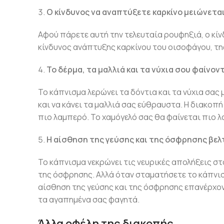
Ο κίνδυνος να αναπτύξετε καρκίνο μειώνεται
Αφού πάρετε αυτή την τελευταία ρουφηξιά, ο κίν
κίνδυνος ανάπτυξης καρκίνου του οισοφάγου, τη
Το δέρμα, τα μαλλιά και τα νύχια σου φαίνον
Το κάπνισμα λερώνει τα δόντια και τα νύχια σας
και να κάνει τα μαλλιά σας εύθραυστα. Η διακοπή
πιο λαμπερό. Το χαμόγελό σας θα φαίνεται πιο 
Η αίσθηση της γεύσης και της όσφρησης βελ
Το κάπνισμα νεκρώνει τις νευρικές απολήξεις στο
της όσφρησης. Αλλά όταν σταματήσετε το κάπνισμ
αίσθηση της γεύσης και της όσφρησης επανέρχοντ
τα αγαπημένα σας φαγητά.
Άλλα οφέλη της διακοπής