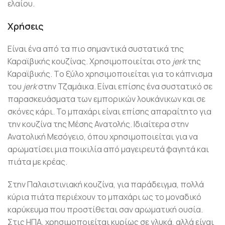
ελαίου.
Χρήσεις
Eίναι ένα από τα πιο σημαντικά συστατικά της
Καραϊβικής κουζίνας. Χρησιμοποιείται στο
jerk
της
Καραϊβικής. Tο ξύλο χρησιμοποιείται για το κάπνισμα
τoυ
jerk
στην Τζαμάικα. Eίναι επίσης ένα συστατικό σε
παρασκευάσματα των εμπορικών λουκάνικων και σε
σκόνες κάρι. Το μπαχάρι είναι επίσης απαραίτητο για
την κουζίνα της Μέσης Ανατολής. Iδιαίτερα στην
Ανατολική Μεσόγειο, όπου χρησιμοποιείται για να
αρωματίσει μια ποικιλία από μαγειρευτά φαγητά και
πιάτα με κρέας.
Στην Παλαιστινιακή κουζίνα, για παράδειγμα, πολλά
κύρια πιάτα περιέχουν το μπαχάρι ως το μοναδικό
καρύκευμα που προστίθεται σαν αρωματική ουσία.
Στις ΗΠΑ, χρησιμοποιείται κυρίως σε γλυκά, αλλά είναι