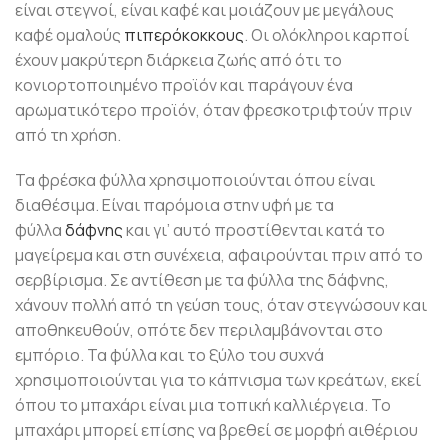
είναι στεγνοί, είναι καφέ και μοιάζουν με μεγάλους
καφέ ομαλούς
πιπερόκοκκους
. Οι ολόκληροι καρποί
έχουν μακρύτερη διάρκεια ζωής από ότι το
κονιορτοποιημένο προϊόν και παράγουν ένα
αρωματικότερο προϊόν, όταν φρεσκοτριφτούν πριν
από τη χρήση.
Τα φρέσκα φύλλα χρησιμοποιούνται όπου είναι
διαθέσιμα. Είναι παρόμοια στην υφή με τα
φύλλα
δάφνης
και γι’ αυτό προστίθενται κατά το
μαγείρεμα και στη συνέχεια, αφαιρούνται πριν από το
σερβίρισμα. Σε αντίθεση με τα φύλλα της δάφνης,
χάνουν πολλή από τη γεύση τους, όταν στεγνώσουν και
αποθηκευθούν, οπότε δεν περιλαμβάνονται στο
εμπόριο. Τα φύλλα και το ξύλο του συχνά
χρησιμοποιούνται για το κάπνισμα των κρεάτων, εκεί
όπου το μπαχάρι είναι μια τοπική καλλιέργεια. Το
μπαχάρι μπορεί επίσης να βρεθεί σε μορφή αιθέριου