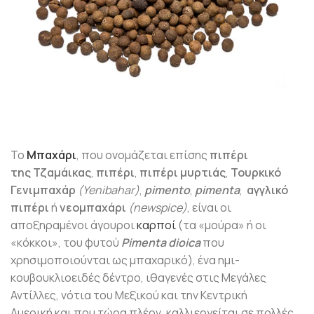
Το
Μπαχάρι
, που ονομάζεται επίσης
πιπέρι
της Τζαμάικας
,
πιπέρι
,
πιπέρι μυρτιάς
,
Τουρκικό
Γενιμπαχάρ
(Yenibahar)
,
pimento
,
pimenta
,
αγγλικό
πιπέρι
ή
νεομπαχάρι
(newspice)
, είναι οι
αποξηραμένοι άγουροι
καρποί
(τα «μούρα» ή οι
«κόκκοι», του φυτού
Pimenta dioica
που
χρησιμοποιούνται ως μπαχαρικό), ένα ημι-
κουβουκλιοειδές δέντρο, ιθαγενές στις Μεγάλες
Αντίλλες, νότια του Μεξικού και την Κεντρική
Αμερική και που τώρα πλέον, καλλιεργείται σε πολλές