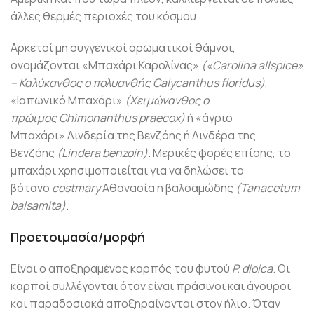
άλλες θερμές περιοχές του κόσμου.
Αρκετοί μη συγγενικοί αρωματικοί θάμνοι,
ονομάζονται «Μπαχάρι Καρολίνας»
(«Carolina allspice»
– Καλύκανθος ο πολυανθής Calycanthus floridus)
,
«Ιαπωνικό Μπαχάρι»
(Χειμώνανθος ο
πρώιμος Chimonanthus praecox)
ή «άγριο ​​
Μπαχάρι» Λινδερία της Βενζόης ή Λινδέρα της
Βενζόης
(Lindera benzoin)
. Μερικές φορές επίσης, το
μπαχάρι χρησιμοποιείται για να δηλώσει το
βότανο
costmary
Αθανασία η βαλσαμώδης
(Tanacetum
balsamita)
.
Προετοιμασία/μορφή
Eίναι ο αποξηραμένος καρπός του φυτού
P. dioica
. Οι
καρποί συλλέγονται όταν είναι πράσινοι και άγουροι
και παραδοσιακά αποξηραίνονται στον ήλιο. Όταν