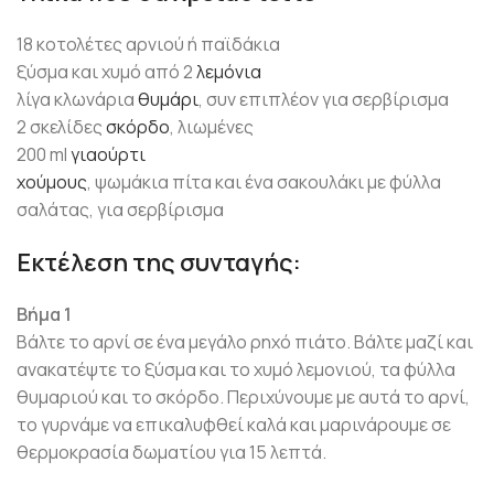
18 κοτολέτες αρνιού ή παϊδάκια
ξύσμα και χυμό από 2
λεμόνια
λίγα κλωνάρια
θυμάρι
, συν επιπλέον για σερβίρισμα
2 σκελίδες
σκόρδο
, λιωμένες
200 ml
γιαούρτι
χούμους
, ψωμάκια πίτα και ένα σακουλάκι με φύλλα
σαλάτας, για σερβίρισμα
Εκτέλεση της συνταγής:
Βήμα 1
Βάλτε το αρνί σε ένα μεγάλο ρηχό πιάτο. Βάλτε μαζί και
ανακατέψτε το ξύσμα και το χυμό λεμονιού, τα φύλλα
θυμαριού και το σκόρδο. Περιχύνουμε με αυτά το αρνί,
το γυρνάμε να επικαλυφθεί καλά και μαρινάρουμε σε
θερμοκρασία δωματίου για 15 λεπτά.