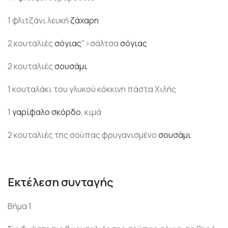
1 φλιτζάνι λευκή
ζάχαρη
2 κουταλιές
σόγιας
">σάλτσα
σόγιας
2 κουταλιές
σουσάμι
1 κουταλάκι του γλυκού κόκκινη πάστα Χιλής
1
γαρίφαλο
σκόρδο
, κιμά
2 κουταλιές της σούπας φρυγανισμένο
σουσάμι
Εκτέλεση συνταγής
Βήμα 1