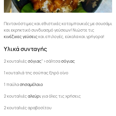
Πεντανόστιμες και εθιστικές κοτομπουκιές με σουσάμι
και εκρηκτικό συνδυασμό γεύσεων! Νιώστε τις
κινέζικες γεύσεις
και επιλογές, εύκολα και γρήγορα!
Υλικά συνταγής
2 κουταλιές
σόγιας
">σάλτσα
σόγιας
1 κουταλιά της σούπας ξηρό οίνο
1 παύλα
σησαμέλαιο
2 κουταλιές
αλεύρι
για όλες τις χρήσεις
2 κουταλιές αραβοσίτου