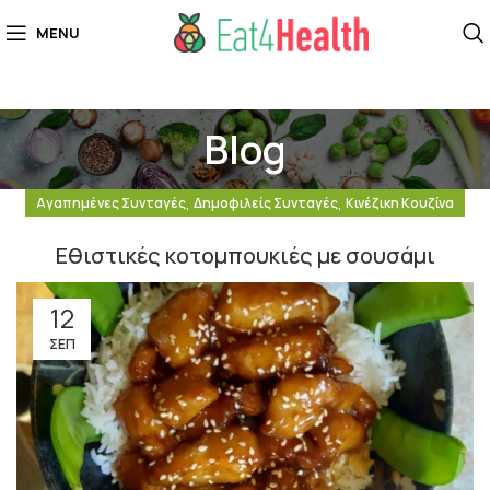
MENU
Blog
,
,
Αγαπημένες Συνταγές
Δημοφιλείς Συνταγές
Κινέζικη Κουζίνα
Εθιστικές κοτομπουκιές με σουσάμι
12
ΣΕΠ