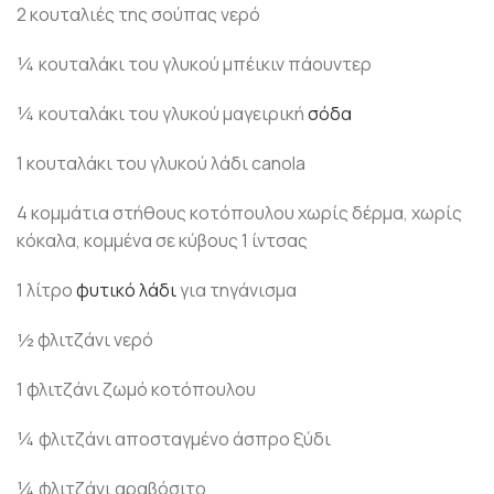
2 κουταλιές της σούπας νερό
¼ κουταλάκι του γλυκού μπέικιν πάουντερ
¼ κουταλάκι του γλυκού μαγειρική
σόδα
1 κουταλάκι του γλυκού λάδι canola
4 κομμάτια στήθους κοτόπουλου χωρίς δέρμα, χωρίς
κόκαλα, κομμένα σε κύβους 1 ίντσας
1 λίτρο
φυτικό λάδι
για τηγάνισμα
½ φλιτζάνι νερό
1 φλιτζάνι ζωμό κοτόπουλου
¼ φλιτζάνι αποσταγμένο άσπρο ξύδι
¼ φλιτζάνι αραβόσιτο