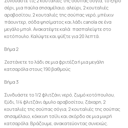
Συνδυάστε τις 2 κουταλιές της σούπας σόγια, το ξηρό
σέρι, μια παύλα σησαμέλαιο, αλεύρι, 2 κουταλιές
αραβοσίτου, 2 κουταλιές της σούπας νερό, μπέικιν
πάουντερ, σόδα ψησίματος και λάδι canola σε ένα
μεγάλο μπολ. Ανακατέψτε καλά: πασπαλείψτε στο
κοτόπουλο. Καλύψτε και ψύξτε για 20 λεπτά.
Βήμα 2
Ζεστάνετε το λάδι σε μια φριτέζα ή μια μεγάλη
κατσαρόλα στους 190 βαθμούς
Βήμα 3
Συνδυάστε το 1/2 φλιτζάνι νερό, ζωμό κοτόπουλου,
ξύδι, 1/4 φλιτζάνι άμυλο αραβοσίτου, ζάχαρη, 2
κουταλιές της σούπας σόγια, 2 κουταλιές της σούπας
σησαμέλαιο, κόκκινη τσίλι και σκόρδο σε μια μικρή
κατσαρόλα. Βράζουμε, ανακατεύοντας συνεχώς.