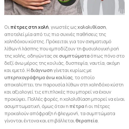
Οι
πέτρες στη χολή
, γνωστές ως
χολολιθίαση
,
αποτελεί μία από τις πιο συχνές παθήσεις της
χοληδόχου κύστης. Πρόκειται για τον σχηματισμό
λίθων ή λάσπης που εμποδίζουν τη φυσιολογική ροή
της χολής, οδηγώντας σε
συμπτώματα
όπως πόνο στο
δεξί άνω μέρος της κοιλιάς, δυσπεψία, ναυτία, ακόμη
και εμετό. Η
διάγνωση
γίνεται κυρίως με
υπερηχογράφημα άνω κοιλίας
, το οποίο
αποκαλύπτει την παρουσία λίθων στη χοληδόχο κύστη
και αξιολογεί τις επιπλοκές που μπορεί να έχουν
προκύψει. Πολλές φορές, η χολολιθίαση μπορεί να είναι
ασυμπτωματική, όμως όταν η
πέτρα
ή οι πέτρες
προκαλούν απόφραξη ή φλεγμονή, τα συμπτώματα
γίνονται έντονα και επιβάλλεται
θεραπεία
.