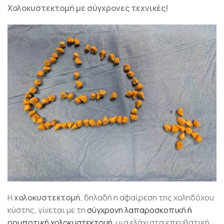
Χολοκυστεκτομή με σύγχρονες τεχνικές!
Η
χολοκυστεκτομή
, δηλαδή η αφαίρεση της χοληδόχου
κύστης, γίνεται με τη
σύγχρονη λαπαροσκοπική ή
ρομποτική χολοκυστεκτομή
, μια ελάχιστα επεμβατική