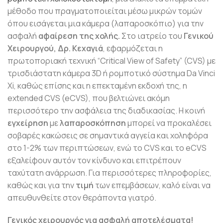
μέθοδο που πραγματοποιείται μέσω μικρών τομών
όπου εισάγεται μια κάμερα (λαπαροσκόπιο) για την
ασφαλή
αφαίρεση της χολής.
Στο ιατρείο του
Γενικού
Χειρουργού, Δρ. Κεχαγιά
, εφαρμόζεται η
πρωτοποριακή τεχνική “Critical View of Safety” (CVS) με
τρισδιάστατη κάμερα 3D ή ρομποτικό σύστημα Da Vinci
Xi, καθώς επίσης και η επεκταμένη εκδοχή της, η
extended CVS (eCVS), που βελτιώνει ακόμη
περισσότερο την ασφάλεια της διαδικασίας. Η κοινή
εγχείρηση
με
λαπαροσκόπηση
μπορεί να προκαλέσει
σοβαρές κακώσεις σε σημαντικά αγγεία και χοληφόρα
στο 1-2% των περιπτώσεων, ενώ το CVS και το eCVS
εξαλείφουν αυτόν τον κίνδυνο και επιτρέπουν
ταχύτατη ανάρρωση. Για περισσότερες πληροφορίες,
καθώς και για την
τιμή
των επεμβάσεων, καλό είναι να
απευθυνθείτε στον θεράποντα γιατρό.
Γενικός χειρουργός για ασφαλή αποτελέσματα!