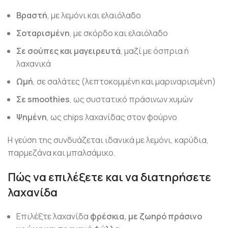
Βραστή
, με λεμόνι και ελαιόλαδο
Σοταρισμένη
, με σκόρδο και ελαιόλαδο
Σε σούπες και μαγειρευτά
, μαζί με όσπρια ή
λαχανικά
Ωμή
, σε σαλάτες (λεπτοκομμένη και μαριναρισμένη)
Σε smoothies
, ως συστατικό πράσινων χυμών
Ψημένη
, ως chips λαχανίδας στον φούρνο
Η γεύση της συνδυάζεται ιδανικά με λεμόνι, καρύδια,
παρμεζάνα και μπαλσάμικο.
Πώς να επιλέξετε και να διατηρήσετε
λαχανίδα
Επιλέξτε λαχανίδα
φρέσκια, με ζωηρό πράσινο