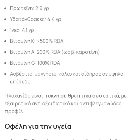
Πρωτεΐνη: 2.9 γρ
Υδατάνθρακες: 4.4 γρ
Ίνες: 4.1 γρ
Βιταμίνη Κ: >500% RDA
Βιταμίνη A: 200% RDA (ως β-καροτίνη)
Βιταμίνη C: 100% RDA
Ασβέστιο, μαγνήσιο, κάλιο και σίδηρος σε υψηλά
επίπεδα
Η λαχανίδα είναι
πυκνή σε θρεπτικά συστατικά
, με
εξαιρετικό αντιοξειδωτικό και αντιφλεγμονώδες
προφίλ.
Οφέλη για την υγεία