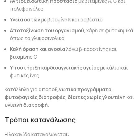
Αντιοξειδωτική προστασία
με βιταμίνες A, C και
πολυφαινόλες
Υγεία οστών
με βιταμίνη Κ και ασβέστιο
Αποτοξίνωση του οργανισμού
, χάρη σε φυτοχημικά
όπως τα γλυκοσινολικά
Καλή όραση και ανοσία
λόγω β-καροτίνης και
βιταμίνης C
Υποστήριξη καρδιοαγγειακής υγείας
με κάλιο και
φυτικές ίνες
Κατάλληλη για
αποτοξινωτικά προγράμματα
,
φυτοφαγικές διατροφές
,
δίαιτες χωρίς γλουτένη
και
υγιεινή διατροφή
.
Τρόποι κατανάλωσης
Η λαχανίδα καταναλώνεται: