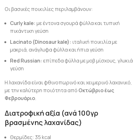
Οι βασικές ποικιλίες περιλαμβάνουν:
Curly kale:
με έντονα σγουρά φύλλα και τυπική
πικάντικη γεύση
Lacinato (Dinosaur kale):
ιταλική ποικιλία με
μακριά, ανάγλυφα φύλλα και ήπια γεύση
Red Russian:
επίπεδα φύλλα με μοβ μίσχους, γλυκιά
γεύση
Η λαχανίδα είναι φθινοπωρινό και χειμερινό λαχανικό,
με την καλύτερη ποιότητα από
Οκτώβριο έως
Φεβρουάριο
.
Διατροφική αξία (ανά 100γρ
βρασμένης λαχανίδας)
Θερμίδες: 35 kcal