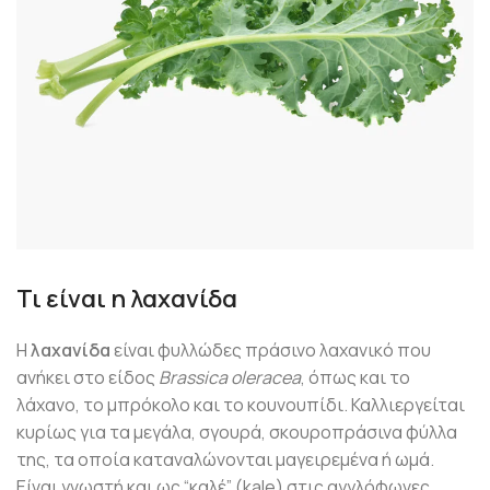
Τι είναι η λαχανίδα
Η
λαχανίδα
είναι φυλλώδες πράσινο λαχανικό που
ανήκει στο είδος
Brassica oleracea
, όπως και το
λάχανο, το μπρόκολο και το κουνουπίδι. Καλλιεργείται
κυρίως για τα μεγάλα, σγουρά, σκουροπράσινα φύλλα
της, τα οποία καταναλώνονται μαγειρεμένα ή ωμά.
Είναι γνωστή και ως “καλέ” (kale) στις αγγλόφωνες