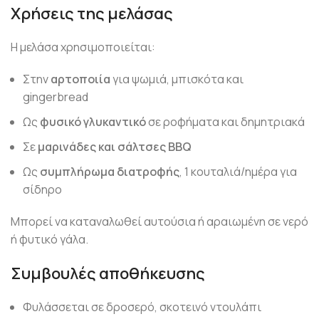
Χρήσεις της μελάσας
Η μελάσα χρησιμοποιείται:
Στην
αρτοποιία
για ψωμιά, μπισκότα και
gingerbread
Ως
φυσικό γλυκαντικό
σε ροφήματα και δημητριακά
Σε
μαρινάδες και σάλτσες BBQ
Ως
συμπλήρωμα διατροφής
, 1 κουταλιά/ημέρα για
σίδηρο
Μπορεί να καταναλωθεί αυτούσια ή αραιωμένη σε νερό
ή φυτικό γάλα.
Συμβουλές αποθήκευσης
Φυλάσσεται σε δροσερό, σκοτεινό ντουλάπι