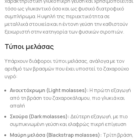
χαρακτηριστική γλυκόπικρη γεύση και χρησιμοποιείται
τόσο ως γλυκαντικό όσο και ως φυσικό διατροφικό
συμπλήρωμα. Η υψηλή της περιεκτικότητα σε
μεταλλικά στοιχεία και η έντονη γεύση την καθιστούν
ξεχωριστή στην κατηγορία των φυσικών σιροπιών.
Τύποι μελάσας
Υπάρχουν διάφοροι τύποι μελάσας, ανάλογα με τον
αριθμό των βρασμών που έχει υποστεί το ζαχαρούχο
υγρό:
Ανοιχτόχρωμη (Light molasses):
Η πρώτη εξαγωγή
από τη βράση του ζαχαροκάλαμου, πιο γλυκιά και
απαλή
Σκούρα (Dark molasses):
Δεύτερη εξαγωγή, με πιο
συμπυκνωμένη γεύση και ελαφρώς πικρή επίγευση
Μαύρη μελάσα (Blackstrap molasses):
Τρίτη βράση,