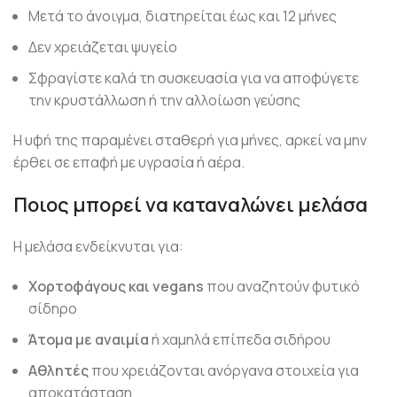
Μετά το άνοιγμα, διατηρείται έως και 12 μήνες
Δεν χρειάζεται ψυγείο
Σφραγίστε καλά τη συσκευασία για να αποφύγετε
την κρυστάλλωση ή την αλλοίωση γεύσης
Η υφή της παραμένει σταθερή για μήνες, αρκεί να μην
έρθει σε επαφή με υγρασία ή αέρα.
Ποιος μπορεί να καταναλώνει μελάσα
Η μελάσα ενδείκνυται για:
Χορτοφάγους και vegans
που αναζητούν φυτικό
σίδηρο
Άτομα με αναιμία
ή χαμηλά επίπεδα σιδήρου
Αθλητές
που χρειάζονται ανόργανα στοιχεία για
αποκατάσταση