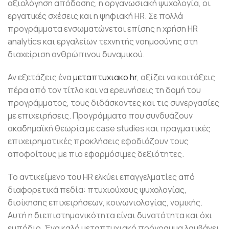
αξιολόγηση απόδοσης, η οργανωσιακή ψυχολογία, οι
εργατικές σχέσεις και η ψηφιακή HR. Σε πολλά
προγράμματα ενσωματώνεται επίσης η χρήση HR
analytics και εργαλείων τεχνητής νοημοσύνης στη
διαχείριση ανθρώπινου δυναμικού.
Αν εξετάζεις ένα
μεταπτυχιακο hr
, αξίζει να κοιτάξεις
πέρα από τον τίτλο και να ερευνήσεις τη δομή του
προγράμματος, τους διδάσκοντες και τις συνεργασίες
με επιχειρήσεις. Προγράμματα που συνδυάζουν
ακαδημαϊκή θεωρία με case studies και πραγματικές
επιχειρηματικές προκλήσεις εφοδιάζουν τους
αποφοίτους με πιο εφαρμόσιμες δεξιότητες.
Το αντικείμενο του HR ελκύει επαγγελματίες από
διαφορετικά πεδία: πτυχιούχους ψυχολογίας,
διοίκησης επιχειρήσεων, κοινωνιολογίας, νομικής.
Αυτή η διεπιστημονικότητα είναι δυνατότητα και όχι
εμπόδιο. Ένα καλό μεταπτυχιακό πρόγραμμα λαμβάνει