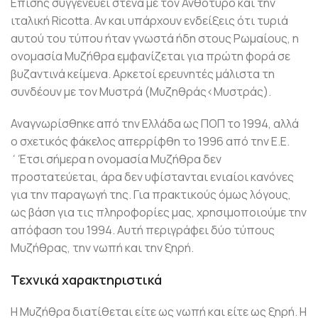
Επίσης συγγενεύει στενά με τον Ανθότυρο και την
ιταλική Ricotta. Αν και υπάρχουν ενδείξεις ότι τυριά
αυτού του τύπου ήταν γνωστά ήδη στους Ρωμαίους, η
ονομασία Μυζήθρα εμφανίζεται για πρώτη φορά σε
βυζαντινά κείμενα. Αρκετοί ερευνητές μάλιστα τη
συνδέουν με τον Μυστρά (Μυζηθράς<Μυστράς).
Αναγνωρίσθηκε από την Ελλάδα ως ΠΟΠ το 1994, αλλά
ο σχετικός φάκελος απερρίφθη το 1996 από την Ε.Ε.
΄Έτσι σήμερα η ονομασία Μυζήθρα δεν
προστατεύεται, άρα δεν υφίστανται ενιαίοι κανόνες
για την παραγωγή της. Για πρακτικούς όμως λόγους,
ως βάση για τις πληροφορίες μας, χρησιμοποιούμε την
απόφαση του 1994. Αυτή περιγράφει δύο τύπους
Μυζήθρας, την νωπή και την ξηρή.
Τεχνικά χαρακτηριστικά
Η Μυζήθρα διατίθεται είτε ως νωπή και είτε ως ξηρή. Η