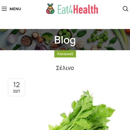
MENU
Blog
Λαχανικά
Σέλινο
12
ΣΕΠ