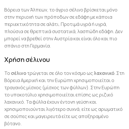
Βόρεια των Άλπεων, το άγριο σέλινο βρίσκεται μόνο
στην περιοχή των πρόποδων σε εδάφη με κάποια
περιεκτικότητα σε αλάτι. Προτιμά υγρά ή υγρά,
πλούσια σε θρεπτικά συστατικά, λασπώδη εδάφη. Δεν
μπορεί να βρεθεί στην Αυστρία και είναι όλο και πιο
σπάνιο στη Γερμανία.
Χρήση σέλινου
Το
σέλινο
τρώγεται σε όλο τον κόσμο ως
λαχανικό
. Στη
Βόρεια Αμερική και την Ευρώπη χρησιμοποιείται ο
τραγανός μίσχος (μίσχος των φύλλων). Στην Ευρώπη
το υποκοτύλιο χρησιμοποιείται επίσης ως ριζικό
λαχανικό. Τα φύλλα έχουν έντονη γεύση και
χρησιμοποιούνται λιγότερο συχνά, είτε ως αρωματικό
σε σούπες και μαγειρευτά είτε ως αποξηραμένο
βότανο.