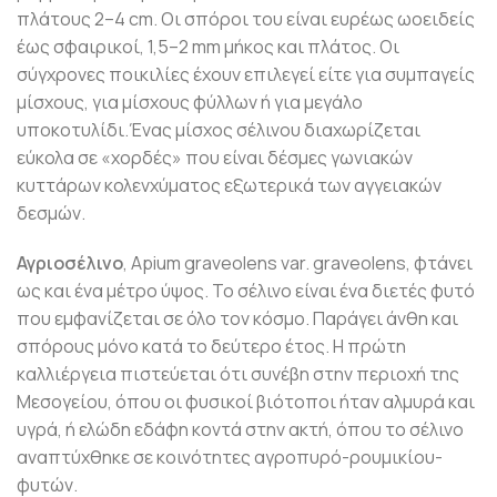
πλάτους 2–4 cm. Οι σπόροι του είναι ευρέως ωοειδείς
έως σφαιρικοί, 1,5–2 mm μήκος και πλάτος. Οι
σύγχρονες ποικιλίες έχουν επιλεγεί είτε για συμπαγείς
μίσχους, για μίσχους φύλλων ή για μεγάλο
υποκοτυλίδι.Ένας μίσχος σέλινου διαχωρίζεται
εύκολα σε «χορδές» που είναι δέσμες γωνιακών
κυττάρων κολενχύματος εξωτερικά των αγγειακών
δεσμών.
Αγριοσέλινο
, Apium graveolens var. graveolens, φτάνει
ως και ένα μέτρο ύψος. Το σέλινο είναι ένα διετές φυτό
που εμφανίζεται σε όλο τον κόσμο. Παράγει άνθη και
σπόρους μόνο κατά το δεύτερο έτος. Η πρώτη
καλλιέργεια πιστεύεται ότι συνέβη στην περιοχή της
Μεσογείου, όπου οι φυσικοί βιότοποι ήταν αλμυρά και
υγρά, ή ελώδη εδάφη κοντά στην ακτή, όπου το σέλινο
αναπτύχθηκε σε κοινότητες αγροπυρό-ρουμικίου-
φυτών.