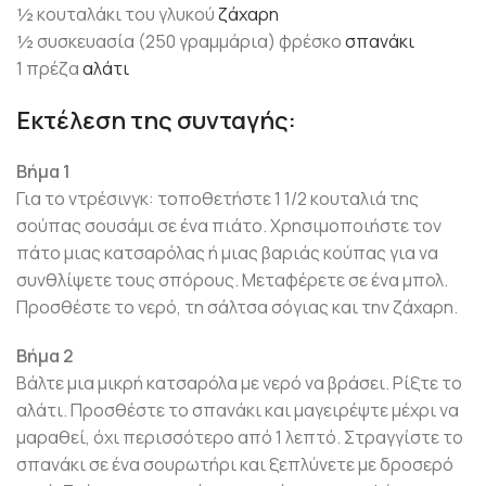
½ κουταλάκι του γλυκού
ζάχαρη
½ συσκευασία (250 γραμμάρια) φρέσκο
σπανάκι
1 πρέζα
αλάτι
Εκτέλεση της συνταγής:
Βήμα 1
Για το ντρέσινγκ: τοποθετήστε 1 1/2 κουταλιά της
σούπας σουσάμι σε ένα πιάτο. Χρησιμοποιήστε τον
πάτο μιας κατσαρόλας ή μιας βαριάς κούπας για να
συνθλίψετε τους σπόρους. Μεταφέρετε σε ένα μπολ.
Προσθέστε το νερό, τη σάλτσα σόγιας και την ζάχαρη.
Βήμα 2
Βάλτε μια μικρή κατσαρόλα με νερό να βράσει. Ρίξτε το
αλάτι. Προσθέστε το σπανάκι και μαγειρέψτε μέχρι να
μαραθεί, όχι περισσότερο από 1 λεπτό. Στραγγίστε το
σπανάκι σε ένα σουρωτήρι και ξεπλύνετε με δροσερό