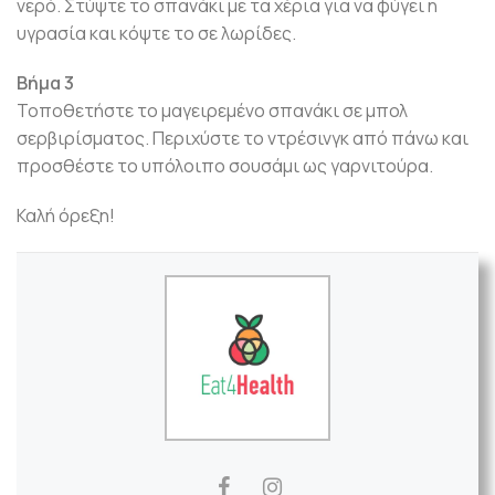
νερό. Στύψτε το σπανάκι με τα χέρια για να φύγει η
υγρασία και κόψτε το σε λωρίδες.
Βήμα 3
Τοποθετήστε το μαγειρεμένο σπανάκι σε μπολ
σερβιρίσματος. Περιχύστε το ντρέσινγκ από πάνω και
προσθέστε το υπόλοιπο σουσάμι ως γαρνιτούρα.
Καλή όρεξη!