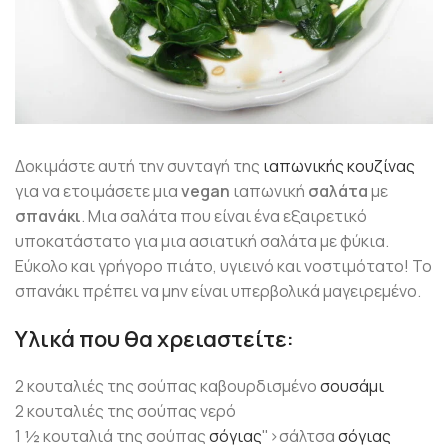
Δοκιμάστε αυτή την συνταγή της
ιαπωνικής κουζίνας
για να ετοιμάσετε μια
vegan
ιαπωνική
σαλάτα
με
σπανάκι
. Μια σαλάτα που είναι ένα εξαιρετικό
υποκατάστατο για μια ασιατική σαλάτα με φύκια.
Εύκολο και γρήγορο πιάτο, υγιεινό και νοστιμότατο! Το
σπανάκι πρέπει να μην είναι υπερβολικά μαγειρεμένο.
Υλικά που θα χρειαστείτε:
2 κουταλιές της σούπας καβουρδισμένο
σουσάμι
2 κουταλιές της σούπας νερό
1 ½ κουταλιά της σούπας
σόγιας
">σάλτσα
σόγιας