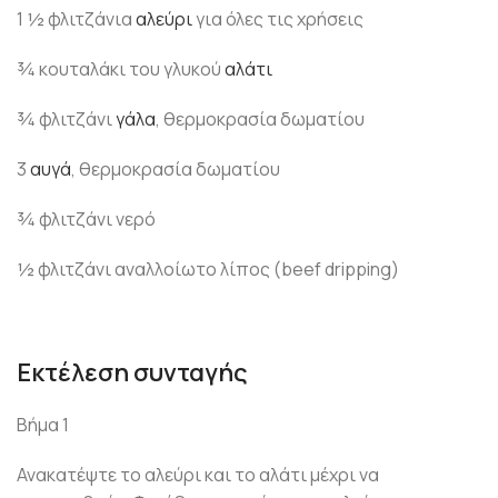
1 ½ φλιτζάνια
αλεύρι
για όλες τις χρήσεις
¾ κουταλάκι του γλυκού
αλάτι
¾ φλιτζάνι
γάλα
, θερμοκρασία δωματίου
3
αυγά
, θερμοκρασία δωματίου
¾ φλιτζάνι νερό
½ φλιτζάνι αναλλοίωτο λίπος (beef dripping)
Εκτέλεση συνταγής
Βήμα 1
Ανακατέψτε το αλεύρι και το αλάτι μέχρι να