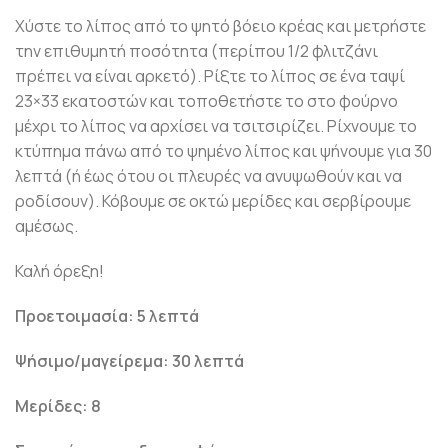
Χύστε το λίπος από το ψητό βόειο κρέας και μετρήστε
την επιθυμητή ποσότητα (περίπου 1/2 φλιτζάνι
πρέπει να είναι αρκετό). Ρίξτε το λίπος σε ένα ταψί
23×33 εκατοστών και τοποθετήστε το στο φούρνο
μέχρι το λίπος να αρχίσει να τσιτσιρίζει. Ρίχνουμε το
κτύπημα πάνω από το ψημένο λίπος και ψήνουμε για 30
λεπτά (ή έως ότου οι πλευρές να ανυψωθούν και να
ροδίσουν). Κόβουμε σε οκτώ μερίδες και σερβίρουμε
αμέσως.
Καλή όρεξη!
Προετοιμασία: 5 λεπτά
Ψήσιμο/μαγείρεμα: 30 λεπτά
Μερίδες: 8