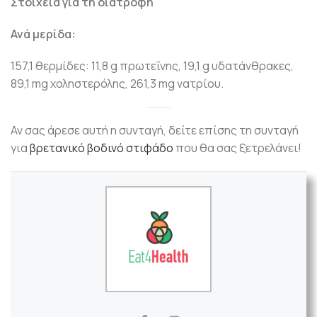
Στοιχεία για τη διατροφή
Ανά μερίδα:
157,1 θερμίδες: 11,8 g πρωτεΐνης, 19,1 g υδατάνθρακες,
89,1 mg χοληστερόλης, 261,3 mg νατρίου.
Αν σας άρεσε αυτή η συνταγή, δείτε επίσης τη συνταγή
για
βρετανικό βοδινό στιφάδο
που θα σας ξετρελάνει!