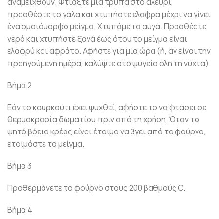
αναμειχθούν. Φτιάξτε μια τρύπα στο αλεύρι,
προσθέστε το γάλα και χτυπήστε ελαφρά μέχρι να γίνει
ένα ομοιόμορφο μείγμα. Χτυπάμε τα αυγά. Προσθέστε
νερό και χτυπήστε ξανά έως ότου το μείγμα είναι
ελαφρύ και αφράτο. Αφήστε για μια ώρα (ή, αν είναι την
προηγούμενη ημέρα, καλύψτε στο ψυγείο όλη τη νύχτα).
Βήμα 2
Εάν το κουρκούτι έχει ψυχθεί, αφήστε το να φτάσει σε
θερμοκρασία δωματίου πριν από τη χρήση. Όταν το
ψητό βόειο κρέας είναι έτοιμο να βγει από το φούρνο,
ετοιμάστε το μείγμα.
Βήμα 3
Προθερμάνετε το φούρνο στους 200 βαθμούς C.
Βήμα 4