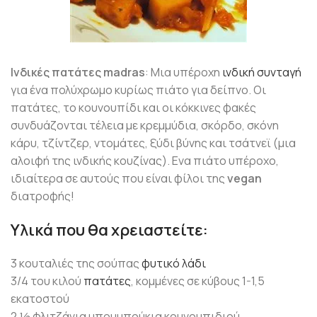
Ινδικές πατάτες madras
: Μια υπέροχη
ινδική συνταγή
για ένα πολύχρωμο κυρίως πιάτο για δείπνο. Οι
πατάτες, το κουνουπίδι και οι κόκκινες φακές
συνδυάζονται τέλεια με κρεμμύδια, σκόρδο, σκόνη
κάρυ, τζίντζερ, ντομάτες, ξύδι βύνης και τσάτνεϊ (μια
αλοιφή της ινδικής κουζίνας). Ενα πιάτο υπέροχο,
ιδιαίτερα σε αυτούς που είναι φίλοι της
vegan
διατροφής!
Υλικά που θα χρειαστείτε:
3 κουταλιές της σούπας
φυτικό λάδι
3/4 του κιλού
πατάτες
, κομμένες σε κύβους 1-1,5
εκατοστού
2 ½ φλιτζάνια μπουμπούκια κουνουπιδιού