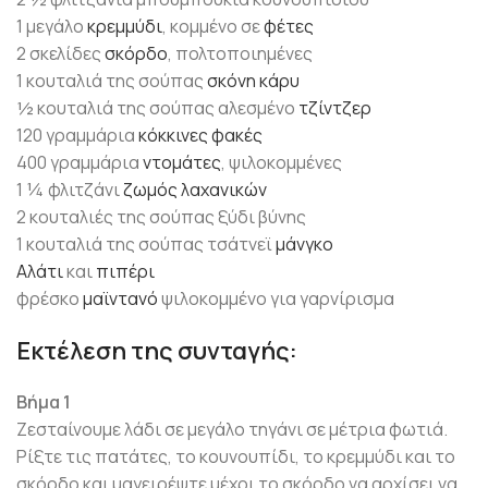
1 μεγάλο
κρεμμύδι
, κομμένο σε
φέτες
2 σκελίδες
σκόρδο
, πολτοποιημένες
1 κουταλιά της σούπας
σκόνη κάρυ
½ κουταλιά της σούπας αλεσμένο
τζίντζερ
120 γραμμάρια
κόκκινες
φακές
400 γραμμάρια
ντομάτες
, ψιλοκομμένες
1 ¼ φλιτζάνι
ζωμός λαχανικών
2 κουταλιές της σούπας ξύδι βύνης
1 κουταλιά της σούπας τσάτνεϊ
μάνγκο
Αλάτι
και
πιπέρι
φρέσκο
μαϊντανό
ψιλοκομμένο για γαρνίρισμα
Εκτέλεση της συνταγής:
Βήμα 1
Ζεσταίνουμε λάδι σε μεγάλο τηγάνι σε μέτρια φωτιά.
Ρίξτε τις πατάτες, το κουνουπίδι, το κρεμμύδι και το
σκόρδο και μαγειρέψτε μέχρι το σκόρδο να αρχίσει να