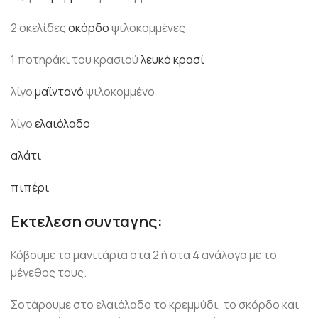
2 σκελίδες
σκόρδο
ψιλοκομμένες
1 ποτηράκι του κρασιού
λευκό κρασί
λίγο
μαϊντανό
ψιλοκομμένο
λίγο
ελαιόλαδο
αλάτι
πιπέρι
Eκτελεση συνταγης:
Κόβουμε τα μανιτάρια στα 2 ή στα 4 ανάλογα με το
μέγεθος τους.
Σοτάρουμε στο ελαιόλαδο το κρεμμύδι, το σκόρδο και