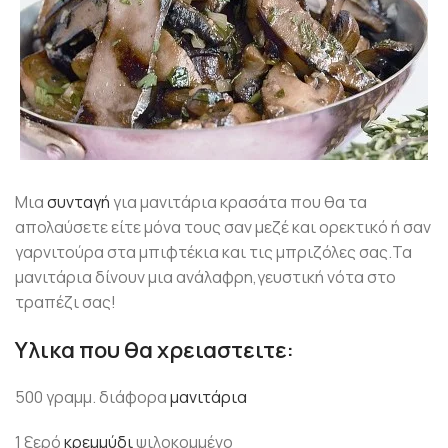
Μια
συνταγή
για μανιτάρια κρασάτα που θα τα
απολαύσετε
είτε μόνα τους σαν μεζέ και ορεκτικό ή σαν
γαρνιτούρα στα μπιφτέκια και τις μπριζόλες σας.Τα
μανιτάρια δίνουν μια ανάλαφρη,γευστική νότα στο
τραπέζι σας!
Yλικα που θα χρειαστειτε:
500 γραμμ. διάφορα
μανιτάρια
1 ξερό
κρεμμύδι
ψιλοκομμένο