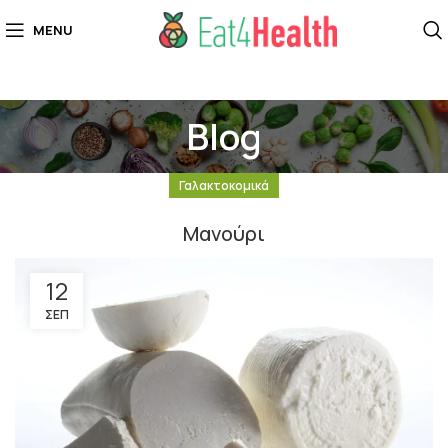
MENU
Blog
Γαλακτοκομικά
Μανούρι
12
ΣΕΠ