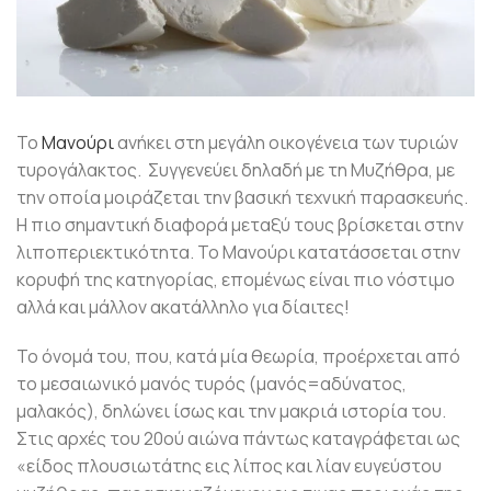
Το
Μανούρι
ανήκει στη μεγάλη οικογένεια των τυριών
τυρογάλακτος. Συγγενεύει δηλαδή με τη Μυζήθρα, με
την οποία μοιράζεται την βασική τεχνική παρασκευής.
Η πιο σημαντική διαφορά μεταξύ τους βρίσκεται στην
λιποπεριεκτικότητα. Το Μανούρι κατατάσσεται στην
κορυφή της κατηγορίας, επομένως είναι πιο νόστιμο
αλλά και μάλλον ακατάλληλο για δίαιτες!
Το όνομά του, που, κατά μία θεωρία, προέρχεται από
το μεσαιωνικό μανός τυρός (μανός=αδύνατος,
μαλακός), δηλώνει ίσως και την μακριά ιστορία του.
Στις αρχές του 20ού αιώνα πάντως καταγράφεται ως
«είδος πλουσιωτάτης εις λίπος και λίαν ευγεύστου