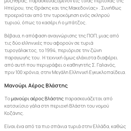
μυζήθρας, παρασκευαζόμενον εις τινας περιοχάς της
Ηπείρου, της Θράκης και της Μακεδονίας» . Συνήθως
προερχόταν από την τυροκόμηση ενός σκληρού
τυριού, όπως το κασέρι ή ο μπάτζος.
Βέβαια, η απόφαση αναγνώρισης της ΠΟΠ, μιας από
τις δύο ελληνικές που αφορούν σε τυριά
τυρογάλακτος, το 1994, περιόρισε την ζώνη
παραγωγής του. Η τεχνική όμως ελάχιστα διαφέρει
από αυτή που περιγράφει ο καθηγητής Σ. Γαλανός,
πριν 100 χρόνια, στην Μεγάλη Ελληνική Εγκυκλοπαίδεια.
Μανούρι Αέρος Βλάστης
Το
μανούρι αέρος Βλάστης
παρασκευάζεται από
κατσικίσιο γάλα στη περιοχή Βλάστη του νομού
Κοζάνης.
Είναι ένα από τα πιο σπάνια τυριά στην Ελλάδα, καθώς