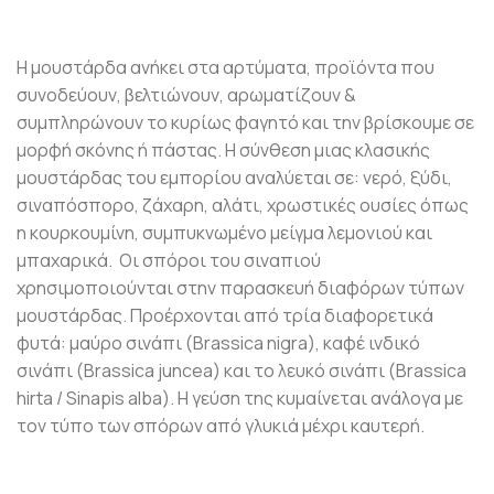
Η μουστάρδα ανήκει στα αρτύματα, προϊόντα που
συνοδεύουν, βελτιώνουν, αρωματίζουν &
συμπληρώνουν το κυρίως φαγητό και την βρίσκουμε σε
μορφή σκόνης ή πάστας. Η σύνθεση μιας κλασικής
μουστάρδας του εμπορίου αναλύεται σε: νερό, ξύδι,
σιναπόσπορο, ζάχαρη, αλάτι, χρωστικές ουσίες όπως
η κουρκουμίνη, συμπυκνωμένο μείγμα λεμονιού και
μπαχαρικά. Οι σπόροι του σιναπιού
χρησιμοποιούνται στην παρασκευή διαφόρων τύπων
μουστάρδας. Προέρχονται από τρία διαφορετικά
φυτά: μαύρο σινάπι (Brassica nigra), καφέ ινδικό
σινάπι (Brassica juncea) και το λευκό σινάπι (Brassica
hirta / Sinapis alba). Η γεύση της κυμαίνεται ανάλογα με
τον τύπο των σπόρων από γλυκιά μέχρι καυτερή.