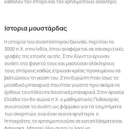
καθόλου τον σπόρο και τον χρησιμοποιεί ολόκληρο.
Ιστορια μουστάρδας
Η ιστορία του σιναπόσπορου ξεκινάει περίπου το
3000 π.Χ. στην Ινδία, όπου αναφέρεται σε σανσκριτικές
γραφές της εποχής αυτής. Στην Αίγυπτο έριχναν
σινάπι στο φαγητό τους και μασούσαν ολόκληρους
τους σπόρους καθώς έτρωγαν κρέας προκειμένου να
βελτιώσουν τη γεύση του. Στην Ευρώπη ήταν ίσως το
μοναδικό μπαχαρικό που ήταν γνωστό πριν ακόμα να
έρθουν τα υπόλοιπα Ασιατικά μπαχαρικά. Στην αρχαία
Ελλάδα τον 6ο αιώνα π.Χ. ο μαθηματικός Πυθαγόρας
συνιστούσε το σινάπι ως φάρμακο για τα τσιμπήματα
των σκορπιών, ενώ έναν αιώνα αργότερα, ο
Ιπποκράτης το χρησιμοποιούσε σε καταπλάσματα και
φάρμακα. Μπορεί όλοι αυτοί οι λαοί να