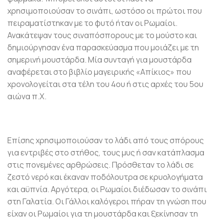
χρησιμοποιούσαν το σινάπι, ωστόσο οι πρώτοι που
πειραματίστηκαν με το φυτό ήταν οι Ρωμαίοι.
Ανακάτεψαν τους σιναπόσπορους με το μούστο και
δημιούργησαν ένα παρασκεύασμα που μοιάζει με τη
σημερινή μουστάρδα. Μία συνταγή για μουστάρδα
αναφέρεται στο βιβλίο μαγειρικής «Απίκιος» που
χρονολογείται στα τέλη του 4ου ή στις αρχές του 5ου
αιώνα π.Χ.
Επίσης χρησιμοποιούσαν το λάδι από τους σπόρους
για εντριβές στο στήθος, τους μυς ή σαν κατάπλασμα
στις πονεμένες αρθρώσεις. Πρόσθεταν το λάδι σε
ζεστό νερό και έκαναν ποδόλουτρα σε κρυολογήματα
και αϋπνία. Αργότερα, οι Ρωμαίοι διέδωσαν το σινάπι
στη Γαλατία. Οι Γάλλοι καλόγεροι πήραν τη γνώση που
είχαν οι Ρωμαίοι για τη μουστάρδα και ξεκίνησαν τη