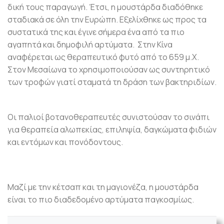
δική τους παραγωγή. Έτσι, η μουστάρδα διαδόθηκε
σταδιακά σε όλη την Ευρώπη. Εξελίχθηκε ως προς τα
συστατικά της και έγινε σήμερα ένα από τα πιο
αγαπητά και δημοφιλή αρτύματα. Στην Κίνα
αναφέρεται ως θεραπευτικό φυτό από το 659 μ.Χ.
Στον Μεσαίωνα το χρησιμοποιούσαν ως συντηρητικό
των τροφών γιατί σταματά τη δράση των βακτηριδίων.
Οι παλιοί βοτανοθεραπευτές συνιστούσαν το σινάπι
για θεραπεία αλωπεκίας, επιληψία, δαγκώματα φιδιών
και εντόμων και πονόδοντους.
Μαζί με την κέτσαπ και τη μαγιονέζα, η μουστάρδα
είναι το πιο διαδεδομένο αρτύματα παγκοσμίως.