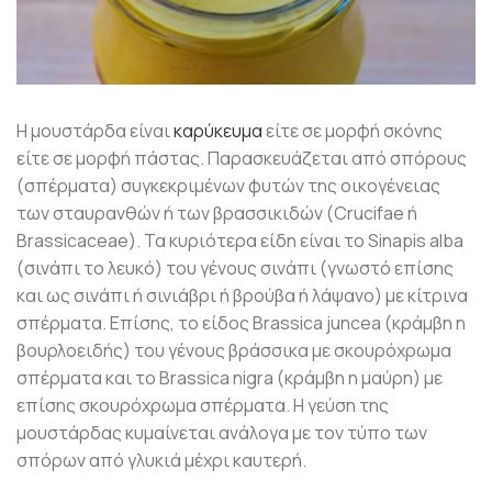
Η μουστάρδα είναι
καρύκευμα
είτε σε μορφή σκόνης
είτε σε μορφή πάστας. Παρασκευάζεται από σπόρους
(σπέρματα) συγκεκριμένων φυτών της οικογένειας
των σταυρανθών ή των βρασσικιδών (Crucifae ή
Brassicaceae). Τα κυριότερα είδη είναι το Sinapis alba
(σινάπι το λευκό) του γένους σινάπι (γνωστό επίσης
και ως σινάπι ή σινιάβρι ή βρούβα ή λάψανο) με κίτρινα
σπέρματα. Επίσης, το είδος Brassica juncea (κράμβη η
βουρλοειδής) του γένους βράσσικα με σκουρόχρωμα
σπέρματα και το Brassica nigra (κράμβη η μαύρη) με
επίσης σκουρόχρωμα σπέρματα. Η γεύση της
μουστάρδας κυμαίνεται ανάλογα με τον τύπο των
σπόρων από γλυκιά μέχρι καυτερή.