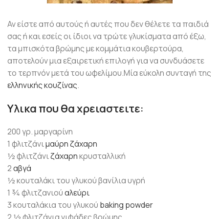
Αν είστε από αυτούς ή αυτές που δεν θέλετε τα παιδιά
σας ή και εσείς οι ίδιοι να τρώτε γλυκίσματα από έξω,
τα μπισκότα βρώμης με κομμάτια κουβερτούρα,
αποτελούν μια εξαιρετική επιλογή για να συνδυάσετε
το τερπνόν μετά του ωφελίμου.Μία εύκολη συνταγή της
ελληνικής κουζίνας
.
Υλικα που θα χρειαστειτε:
200 γρ. μαργαρίνη
1 φλιτζάνι
μαύρη ζάχαρη
½ φλιτζάνι
ζάχαρη
κρυσταλλική
2
αβγά
½ κουταλάκι του γλυκού βανίλια υγρή
1 ¾ φλιτζανιού
αλεύρι
3 κουταλάκια του γλυκού
baking powder
2 ½ φλιτζάνια νιφάδες βρώμης