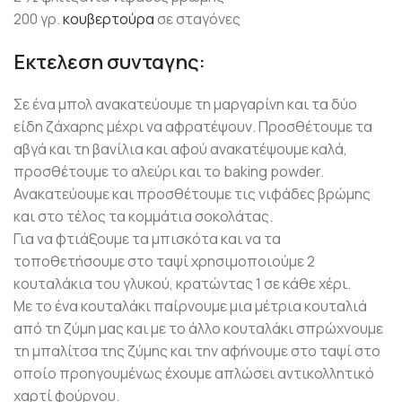
200 γρ.
κουβερτούρα
σε σταγόνες
Εκτελεση συνταγης:
Σε ένα μπολ ανακατεύουμε τη μαργαρίνη και τα δύο
είδη ζάχαρης μέχρι να αφρατέψουν. Προσθέτουμε τα
αβγά και τη βανίλια και αφού ανακατέψουμε καλά,
προσθέτουμε το αλεύρι και το baking powder.
Ανακατεύουμε και προσθέτουμε τις νιφάδες βρώμης
και στο τέλος τα κομμάτια σοκολάτας.
Για να φτιάξουμε τα μπισκότα και να τα
τοποθετήσουμε στο ταψί χρησιμοποιούμε 2
κουταλάκια του γλυκού, κρατώντας 1 σε κάθε χέρι.
Με το ένα κουταλάκι παίρνουμε μια μέτρια κουταλιά
από τη ζύμη μας και με το άλλο κουταλάκι σπρώχνουμε
τη μπαλίτσα της ζύμης και την αφήνουμε στο ταψί στο
οποίο προηγουμένως έχουμε απλώσει αντικολλητικό
χαρτί φούρνου.