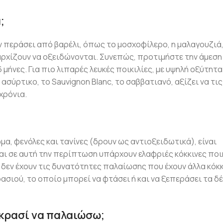
;
υν περάσει από βαρέλι, όπως το μοσχοφίλερο, η μαλαγουζιά
 αρχίζουν να οξειδώνονται. Συνεπώς, προτιμήστε την άμεση
ήνες. Για πιο λιπαρές λευκές ποικιλίες, με υψηλή οξύτητα
σύρτικο, το Sauvignon Blanc, το σαββατιανό, αξίζει να τις
χρόνια.
α, φενόλες και τανίνες (δρουν ως αντιοξειδωτικά), είναι
ι σε αυτή την περίπτωση υπάρχουν ελαφριές κόκκινες ποικ
που δεν έχουν τις δυνατότητες παλαίωσης που έχουν άλλα κόκ
σιού, το οποίο μπορεί να φτάσει ή και να ξεπεράσει τα δ
 κρασί να παλαιώσω;