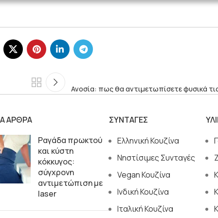
Ανοσία: πως θα αντιμετωπίσετε φυσικά τις
ΙΑ ΑΡΘΡΑ
ΣΥΝΤΑΓΕΣ
ΥΛ
Ραγάδα πρωκτού
Ελληνική Κουζίνα
και κύστη
Νηστίσιμες Συνταγές
κόκκυγος:
σύγχρονη
Vegan Κουζίνα
αντιμετώπιση με
Ινδική Κουζίνα
laser
Ιταλική Κουζίνα
Κ