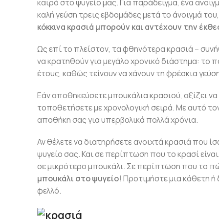
καιρό στο ψυγείο μας. Για παράδειγμα, ένα ανοιγ
καλή γεύση τρεις εβδομάδες μετά το άνοιγμά του, 
κόκκινα κρασιά μπορούν και αντέχουν την έκθ
Ως επί το πλείστον, τα φθηνότερα κρασιά – συνή
να κρατηθούν για μεγάλο χρονικό διάστημα: το π
έτους, καθώς τείνουν να χάνουν τη φρέσκια γεύση
Εάν αποθηκεύσετε μπουκάλια κρασιού, αξίζει να
τοποθετήσετε με χρονολογική σειρά. Με αυτό το
αποθήκη σας για υπερβολικά πολλά χρόνια.
Αν θέλετε να διατηρήσετε ανοιχτά κρασιά που ίσω
ψυγείο σας. Και σε περίπτωση που το κρασί είνα
σε μικρότερο μπουκάλι. Σε περίπτωση που το πώ
μπουκάλι στο ψυγείο!
Προτιμήστε μια κάθετη ή δ
φελλό.