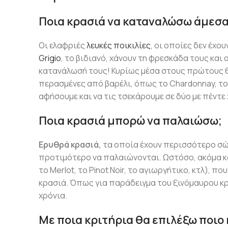
Ποια κρασιά να καταναλώσω άμεσα
Οι ελαφριές
λευκές ποικιλίες
, οι οποίες δεν έχο
Grigio
, το βιδιανό, χάνουν τη φρεσκάδα τους και
κατανάλωσή τους! Κυρίως μέσα στους πρώτους 6 μ
περασμένες από βαρέλι, όπως το Chardonnay, το α
αφήσουμε και να τις τσεκάρουμε σε δύο με πέντε 
Ποια κρασιά μπορώ να παλαιώσω;
Ερυθρά κρασιά,
τα οποία έχουν περισσότερο σώμ
προτιμότερο να παλαιώνονται. Ωστόσο, ακόμα κα
το Merlot, το Pinot Noir, το αγιωργήτικο, κτλ), 
κρασιά. Όπως για παράδειγμα του ξινόμαυρου κρα
χρόνια.
Με ποια κριτήρια θα επιλέξω ποιο