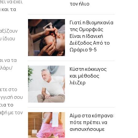
εί να έχει
τον ήλιο
 και τα
Γιατί η Βιομηχανία
της Ομορφιάς
 αξίζουν
Είναι η Ιδανική
υ ίδιου
Διέξοδος Από το
Ωράριο 9-5
ι να τα
λάρι/
Κύστη κόκκυγος
και μέθοδος
λέιζερ
σετε στο
άγγισή σου
ια το
αφή με τον
Αίμα στα κόπρανα:
πότε πρέπει να
ανησυχήσουμε