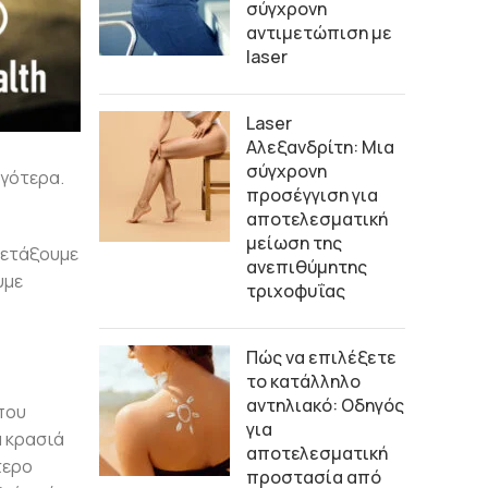
σύγχρονη
αντιμετώπιση με
laser
Laser
Αλεξανδρίτη: Μια
σύγχρονη
ργότερα.
προσέγγιση για
αποτελεσματική
μείωση της
 πετάξουμε
ανεπιθύμητης
υμε
τριχοφυΐας
Πώς να επιλέξετε
το κατάλληλο
αντηλιακό: Οδηγός
που
για
α κρασιά
αποτελεσματική
τερο
προστασία από