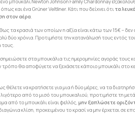
μένο μπουκάλι Newton Johnson Family Chardonnay εξακολουθ
όπως και ένα Grüner Veltliner. Κάτι που δείχνει ότι
τα λευκά
εση στον αέρα
.
θως τα κρασιά των οποίων η αξία είναι κάτω των 15€ – δεν
ολύ δύο χρόνια. Προτιμήστε την κατανάλωσή τους εντός το
 τους.
 σημειώσετε στα μπουκάλια τις ημερομηνίες αγοράς τους κα
ν τρόπο θα αποφύγετε να ξεχάσετε κάποιο μπουκάλι στο κε
ς θέλετε να κρατήσετε για μια ή δύο μέρες, να τα διατηρή
ι λιγότερο από το μισό του μπουκαλιού, προτιμήστε τη μετ
μα από το μπουκάλι είναι φελλός,
μην ξαπλώσετε οριζόντ
ιαγώνια κλίση, προκειμένου το κρασί να μην έρχεται σε επ