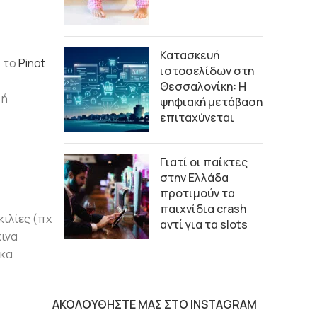
Κατασκευή
, το
Pinot
ιστοσελίδων στη
Θεσσαλονίκη: Η
 ή
ψηφιακή μετάβαση
επιταχύνεται
Γιατί οι παίκτες
στην Ελλάδα
προτιμούν τα
παιχνίδια crash
ιλίες (πχ
αντί για τα slots
κινα
έκα
ΑΚΟΛΟΥΘΗΣΤΕ ΜΑΣ ΣΤΟ INSTAGRAM