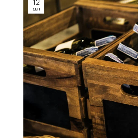
12
ΣΕΠ