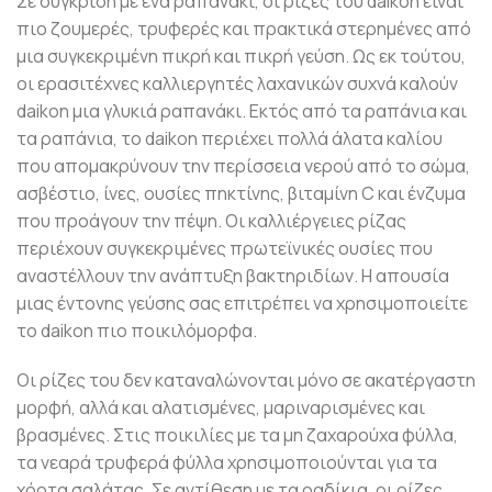
Σε σύγκριση με ένα ραπανάκι, οι ρίζες του daikon είναι
πιο ζουμερές, τρυφερές και πρακτικά στερημένες από
μια συγκεκριμένη πικρή και πικρή γεύση. Ως εκ τούτου,
οι ερασιτέχνες καλλιεργητές λαχανικών συχνά καλούν
daikon μια γλυκιά ραπανάκι. Εκτός από τα ραπάνια και
τα ραπάνια, το daikon περιέχει πολλά άλατα καλίου
που απομακρύνουν την περίσσεια νερού από το σώμα,
ασβέστιο, ίνες, ουσίες πηκτίνης, βιταμίνη C και ένζυμα
που προάγουν την πέψη. Οι καλλιέργειες ρίζας
περιέχουν συγκεκριμένες πρωτεϊνικές ουσίες που
αναστέλλουν την ανάπτυξη βακτηριδίων. Η απουσία
μιας έντονης γεύσης σας επιτρέπει να χρησιμοποιείτε
το daikon πιο ποικιλόμορφα.
Οι ρίζες του δεν καταναλώνονται μόνο σε ακατέργαστη
μορφή, αλλά και αλατισμένες, μαριναρισμένες και
βρασμένες. Στις ποικιλίες με τα μη ζαχαρούχα φύλλα,
τα νεαρά τρυφερά φύλλα χρησιμοποιούνται για τα
χόρτα σαλάτας. Σε αντίθεση με τα ραδίκια, οι ρίζες