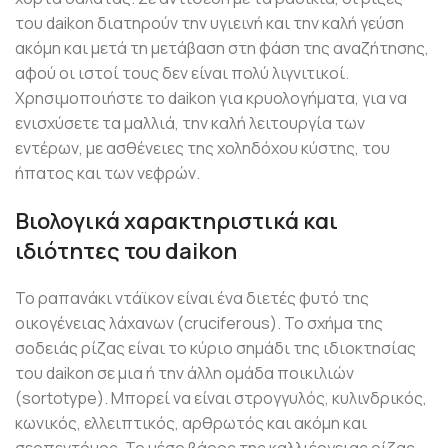
του daikon διατηρούν την υγιεινή και την καλή γεύση
ακόμη και μετά τη μετάβαση στη φάση της αναζήτησης,
αφού οι ιστοί τους δεν είναι πολύ λιγνιτικοί.
Χρησιμοποιήστε το daikon για κρυολογήματα, για να
ενισχύσετε τα μαλλιά, την καλή λειτουργία των
εντέρων, με ασθένειες της χοληδόχου κύστης, του
ήπατος και των νεφρών.
Βιολογικά χαρακτηριστικά και
ιδιότητες του daikon
Το ραπανάκι ντάϊκον είναι ένα διετές φυτό της
οικογένειας λάχανων (cruciferous). Το σχήμα της
σοδειάς ρίζας είναι το κύριο σημάδι της ιδιοκτησίας
του daikon σε μια ή την άλλη ομάδα ποικιλιών
(sortotype). Μπορεί να είναι στρογγυλός, κυλινδρικός,
κωνικός, ελλειπτικός, αρθρωτός και ακόμη και
σερπεντόμος. Το μέσο βάρος της καλλιέργειας ρίζας