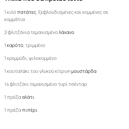
1 κιλό
πατάτες
, ξεφλουδισμένες και κομμένες σε
κομμάτια
2 φλιτζάνια τεμαχισμένο
λάχανο
1
καρότο
, τριμμένο
1 κρεμμύδι, ψιλοκομμένο
1 κουταλάκι του γλυκού κίτρινη
μουστάρδα
½ φλιτζάνι τεμαχισμένο τυρί τσένταρ
1 πρέζα
αλάτι
1 πρέζα
πιπέρι