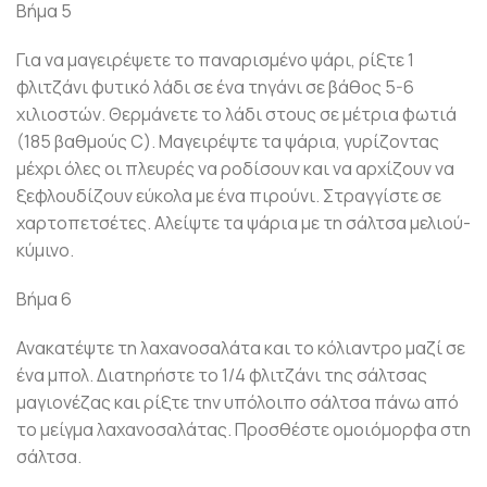
Βήμα 5
Για να μαγειρέψετε το παναρισμένο ψάρι, ρίξτε 1
φλιτζάνι φυτικό λάδι σε ένα τηγάνι σε βάθος 5-6
χιλιοστών. Θερμάνετε το λάδι στους σε μέτρια φωτιά
(185 βαθμούς C). Μαγειρέψτε τα ψάρια, γυρίζοντας
μέχρι όλες οι πλευρές να ροδίσουν και να αρχίζουν να
ξεφλουδίζουν εύκολα με ένα πιρούνι. Στραγγίστε σε
χαρτοπετσέτες. Αλείψτε τα ψάρια με τη σάλτσα μελιού-
κύμινο.
Βήμα 6
Ανακατέψτε τη λαχανοσαλάτα και το κόλιαντρο μαζί σε
ένα μπολ. Διατηρήστε το 1/4 φλιτζάνι της σάλτσας
μαγιονέζας και ρίξτε την υπόλοιπο σάλτσα πάνω από
το μείγμα λαχανοσαλάτας. Προσθέστε ομοιόμορφα στη
σάλτσα.