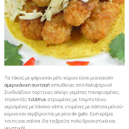
Τα τάκος με ψάρια και μέλι-κύμινο είναι μια εύκολη
αμερικάνικη συνταγή
απευθείας από Καλιφόρνια!
Συνδυάζουν τορτίγιες αλεύρι γεμάτες παναρισμένες,
τηγανητές
τιλάπια
, στρωμένες με τσιμποτέϊνο,
γεμισμένες με λάχανο νάπα, ντυμένες με σάλτσα μελιού-
κύμινο και σερβίρονται με pico de gallo, ξινή κρέμα,
τσιπς και σάλσα. Θα τα βρείτε πολύ δροσιστικά και
γευστικά!