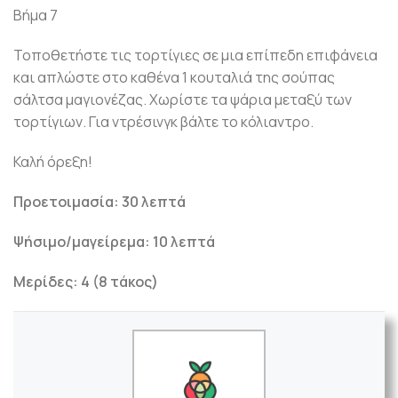
Βήμα 7
Τοποθετήστε τις τορτίγιες σε μια επίπεδη επιφάνεια
και απλώστε στο καθένα 1 κουταλιά της σούπας
σάλτσα μαγιονέζας. Χωρίστε τα ψάρια μεταξύ των
τορτίγιων. Για ντρέσινγκ βάλτε το κόλιαντρο.
Καλή όρεξη!
Προετοιμασία: 30 λεπτά
Ψήσιμο/μαγείρεμα: 10 λεπτά
Μερίδες: 4 (8 τάκος)