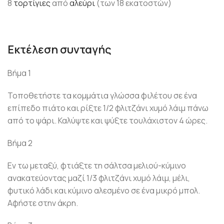
8
τορτίγιες
από
αλεύρι
(των 18 εκατοστών)
Εκτέλεση συνταγής
Βήμα 1
Τοποθετήστε τα κομμάτια γλώσσα φιλέτου σε ένα
επίπεδο πιάτο και ρίξτε 1/2 φλιτζάνι χυμό λάιμ πάνω
από το ψάρι. Καλύψτε και ψύξτε τουλάχιστον 4 ώρες.
Βήμα 2
Εν τω μεταξύ, φτιάξτε τη σάλτσα μελιού-κύμινο
ανακατεύοντας μαζί 1/3 φλιτζάνι χυμό λάιμ, μέλι,
φυτικό λάδι και κύμινο αλεσμένο σε ένα μικρό μπολ.
Αφήστε στην άκρη.