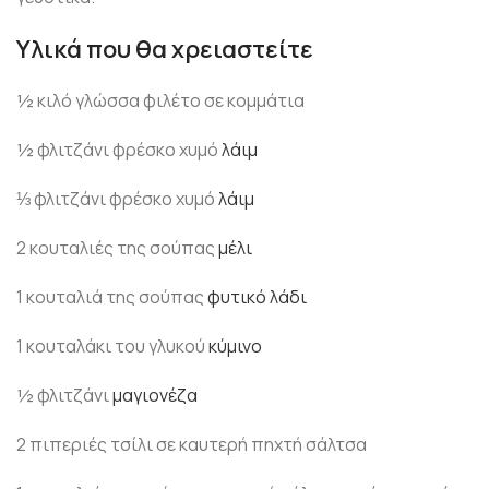
Υλικά που θα χρειαστείτε
½ κιλό γλώσσα φιλέτο σε κομμάτια
½ φλιτζάνι φρέσκο χυμό
λάιμ
⅓ φλιτζάνι φρέσκο χυμό
λάιμ
2 κουταλιές της σούπας
μέλι
1 κουταλιά της σούπας
φυτικό λάδι
1 κουταλάκι του γλυκού
κύμινο
½ φλιτζάνι
μαγιονέζα
2 πιπεριές τσίλι σε καυτερή πηχτή σάλτσα