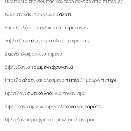
1 κουταλιά της σούπας καυτερή σάλτσα από πιπεριές
¼ κουταλάκι του γλυκού
αλάτι
⅛ κουταλάκι του γλυκού
πιπέρι
καγιέν
⅓ φλιτζάνι
αλεύρι
για όλες τις χρήσεις
2
αυγά
, ελαφρά χτυπημένα
2 φλιτζάνια
τριμμένη φρυγανιά
1 πρέζα
αλάτι
και αλεσμένο
πιπέρι
">μαύρο
πιπέρι
1 φλιτζάνι
φυτικό λάδι
για τηγάνισμα
2 φλιτζάνια ψιλοκομμένο
λάχανο
και
καρότο
1 φλιτζάνι κιμά φρέσκα φύλλα κόλιαντρου