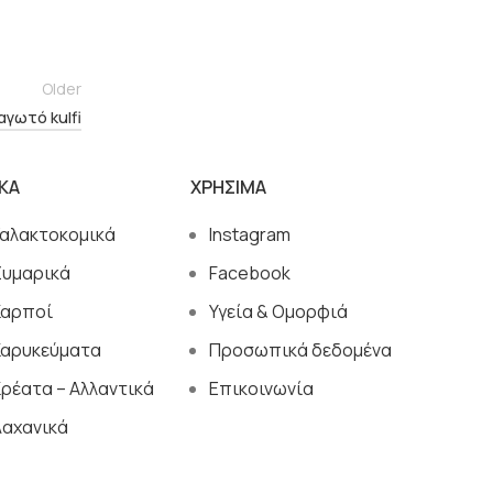
Older
αγωτό kulfi
ΙΚΑ
ΧΡΗΣΙΜΑ
Γαλακτοκομικά
Instagram
Ζυμαρικά
Facebook
Καρποί
Υγεία & Ομορφιά
Καρυκεύματα
Προσωπικά δεδομένα
ρέατα – Αλλαντικά
Επικοινωνία
Λαχανικά