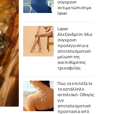
σύγχρονη
αντιμετώπιση με
laser
Laser
Αλεξανδρίτη: Μια
σύγχρονη
προσέγγιση για
αποτελεσματική
μείωση της
ανεπιθύμητης
τριχοφυΐας
Πώς να επιλέξετε
το κατάλληλο
αντηλιακό: Οδηγός
για
αποτελεσματική
προστασία από