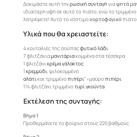
Δοκιμάστε αυτή την
ρωσική συνταγή
για
ψητά μα
ιδιαίτερη υφή σε αυτό το πιάτο, ενώ το τριμμένο
λατρέψετε! Αυτό το νόστιμο
χορτοφαγικό
πιάτο 
Υλικά που θα χρειαστείτε:
4 κουταλιές της σούπας
φυτικό λάδι
7 φλιτζάνια
μανιτάρια
κομμένα στα τέσσερα
1 φλιτζάνι
κρέμα γάλακτος
1
κρεμμύδι
, ψιλοκομμένο
αλάτι
και τριμμένο
πιπέρι
">μαύρο
πιπέρι
1¼ φλιτζάνι τριμμένο
τυρί
γκούντα
Εκτέλεση της συνταγής:
Βήμα 1
Προθερμάνετε το φούρνο στους 220 βαθμούς.