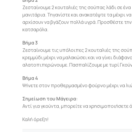
Βήμα 2
Ζεσταίνουμε 2 κουταλιές της σούπας λάδι σε έν
μανιτάρια. Τηγανίστε και ανακατέψτε τα μέχρι να
αρχίσουν να βγάζουν πολλά υγρά. Προσθέστε την 
κατσαρόλα.
Βήμα 3
Ζεσταίνουμε τις υπόλοιπες 2 κουταλιές της σούπ
κρεμμύδι μέχρι να μαλακώσει και να γίνει διάφαν
αλατοπιπερώνουμε. Πασπαλίζουμε με τυρί Γκούν
Βήμα 4
Ψήνετε στον προθερμασμένο φούρνο μέχρι να λιώσε
Σημείωση του Μάγειρα:
Αντί για γκούντα, μπορείτε να χρησιμοποιήσετε 
Καλή όρεξη!