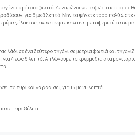
α τηγάνι σε μέτρια φωτιά. Δυναμώνουμε τη φωτιά και προσθ
 ροδίσουν, για 6 με 8 λεπτά. Μην τα ψήνετε τόσο πολύ ώστε 
κρέμα γάλακτος, ανακατέψτε καλά και μεταφέρετέ τα σε μι
ας λάδι σε ένα δεύτερο τηγάνι σε μέτρια φωτιά και τηγανί
ο, για 4 έως 6 λεπτά. Απλώνουμε τα κρεμμύδια στα μανιτάρια
τα.
ι το τυρί και να ροδίσει, για 15 με 20 λεπτά.
όποιο τυρί θέλετε.