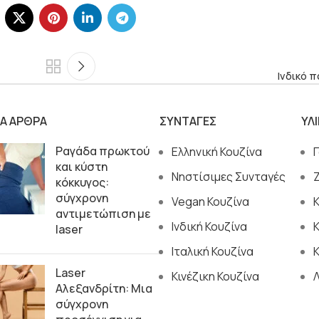
Ινδικό π
ΙΑ ΑΡΘΡΑ
ΣΥΝΤΑΓΕΣ
ΥΛ
Ραγάδα πρωκτού
Ελληνική Κουζίνα
και κύστη
Νηστίσιμες Συνταγές
κόκκυγος:
σύγχρονη
Vegan Κουζίνα
αντιμετώπιση με
Ινδική Κουζίνα
laser
Ιταλική Κουζίνα
Κ
Laser
Κινέζικη Κουζίνα
Αλεξανδρίτη: Μια
σύγχρονη