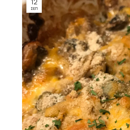
12
ΣΕΠ