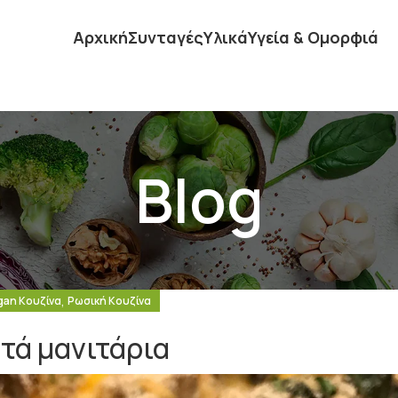
Αρχική
Συνταγές
Υλικά
Υγεία & Ομορφιά
Blog
,
gan Κουζίνα
Ρωσική Κουζίνα
τά μανιτάρια