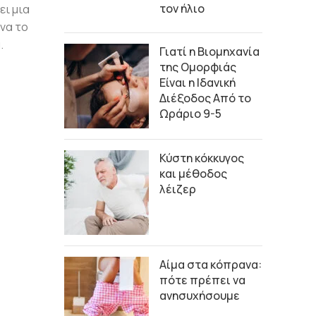
τον ήλιο
ει μια
 να το
.
Γιατί η Βιομηχανία
της Ομορφιάς
Είναι η Ιδανική
Διέξοδος Από το
Ωράριο 9-5
Κύστη κόκκυγος
και μέθοδος
λέιζερ
Αίμα στα κόπρανα:
πότε πρέπει να
ανησυχήσουμε