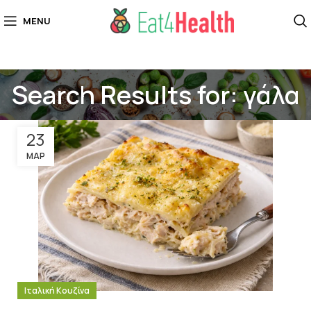
MENU
Search Results for: γάλα
23
ΜΑΡ
Ιταλική Κουζίνα