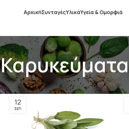
Αρχική
Συνταγές
Υλικά
Υγεία & Ομορφιά
Καρυκεύματα
12
ΣΕΠ