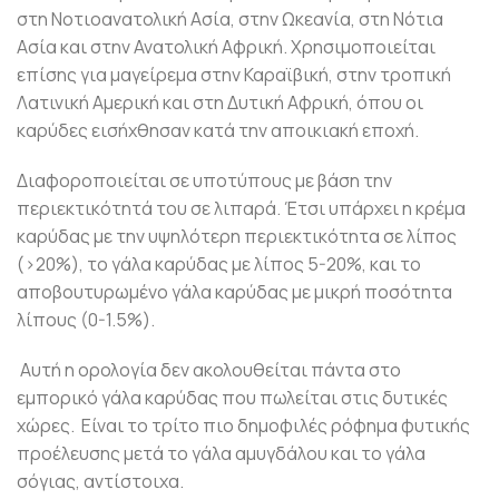
στη Νοτιοανατολική Ασία, στην Ωκεανία, στη Νότια
Ασία και στην Ανατολική Αφρική. Χρησιμοποιείται
επίσης για μαγείρεμα στην Καραϊβική, στην τροπική
Λατινική Αμερική και στη Δυτική Αφρική, όπου οι
καρύδες εισήχθησαν κατά την αποικιακή εποχή.
Διαφοροποιείται σε υποτύπους με βάση την
περιεκτικότητά του σε λιπαρά. Έτσι υπάρχει η κρέμα
καρύδας με την υψηλότερη περιεκτικότητα σε λίπος
(>20%), το γάλα καρύδας με λίπος 5-20%, και το
αποβουτυρωμένο γάλα καρύδας με μικρή ποσότητα
λίπους (0-1.5%).
Αυτή η ορολογία δεν ακολουθείται πάντα στο
εμπορικό γάλα καρύδας που πωλείται στις δυτικές
χώρες.
Είναι το τρίτο πιο δημοφιλές ρόφημα φυτικής
προέλευσης μετά το γάλα αμυγδάλου και το γάλα
σόγιας, αντίστοιχα.