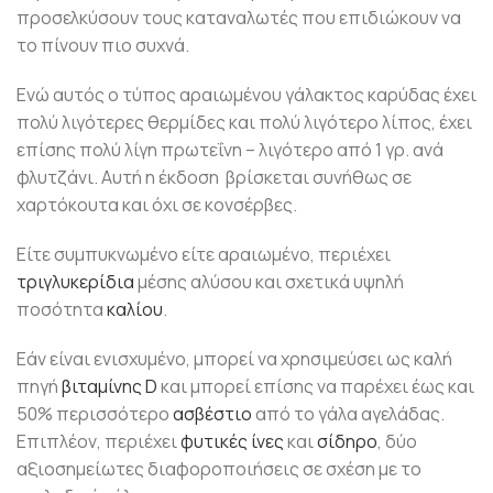
προσελκύσουν τους καταναλωτές που επιδιώκουν να
το πίνουν πιο συχνά.
Ενώ αυτός ο τύπος αραιωμένου γάλακτος καρύδας έχει
πολύ λιγότερες θερμίδες και πολύ λιγότερο λίπος, έχει
επίσης πολύ λίγη πρωτεΐνη – λιγότερο από 1 γρ. ανά
φλυτζάνι. Αυτή η έκδοση βρίσκεται συνήθως σε
χαρτόκουτα και όχι σε κονσέρβες.
Είτε συμπυκνωμένο είτε αραιωμένο, περιέχει
τριγλυκερίδια
μέσης αλύσου και σχετικά υψηλή
ποσότητα
καλίου
.
Εάν είναι ενισχυμένο, μπορεί να χρησιμεύσει ως καλή
πηγή
βιταμίνης D
και μπορεί επίσης να παρέχει έως και
50% περισσότερο
ασβέστιο
από το γάλα αγελάδας.
Επιπλέον, περιέχει
φυτικές ίνες
και
σίδηρο
, δύο
αξιοσημείωτες διαφοροποιήσεις σε σχέση με το