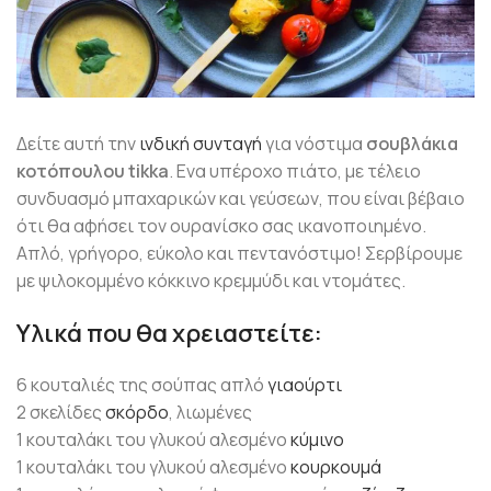
Δείτε αυτή την
ινδική συνταγή
για νόστιμα
σουβλάκια
κοτόπουλου tikka
. Ενα υπέροχο πιάτο, με τέλειο
συνδυασμό μπαχαρικών και γεύσεων, που είναι βέβαιο
ότι θα αφήσει τον ουρανίσκο σας ικανοποιημένο.
Απλό, γρήγορο, εύκολο και πεντανόστιμο! Σερβίρουμε
με ψιλοκομμένο κόκκινο κρεμμύδι και ντομάτες.
Υλικά που θα χρειαστείτε:
6 κουταλιές της σούπας απλό
γιαούρτι
2 σκελίδες
σκόρδο
, λιωμένες
1 κουταλάκι του γλυκού αλεσμένο
κύμινο
1 κουταλάκι του γλυκού αλεσμένο
κουρκουμά