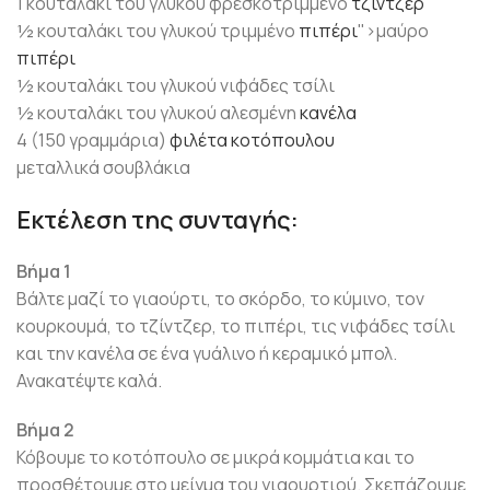
1 κουταλάκι του γλυκού φρεσκοτριμμένο
τζίντζερ
½ κουταλάκι του γλυκού τριμμένο
πιπέρι
">μαύρο
πιπέρι
½ κουταλάκι του γλυκού νιφάδες τσίλι
½ κουταλάκι του γλυκού αλεσμένη
κανέλα
4 (150 γραμμάρια)
φιλέτα κοτόπουλου
μεταλλικά σουβλάκια
Εκτέλεση της συνταγής:
Βήμα 1
Βάλτε μαζί το γιαούρτι, το σκόρδο, το κύμινο, τον
κουρκουμά, το τζίντζερ, το πιπέρι, τις νιφάδες τσίλι
και την κανέλα σε ένα γυάλινο ή κεραμικό μπολ.
Ανακατέψτε καλά.
Βήμα 2
Κόβουμε το κοτόπουλο σε μικρά κομμάτια και το
προσθέτουμε στο μείγμα του γιαουρτιού. Σκεπάζουμε