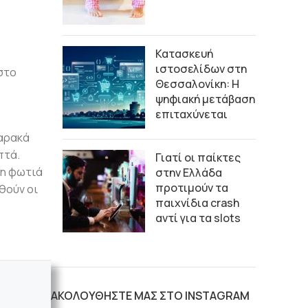
Κατασκευή
ιστοσελίδων στη
στο
Θεσσαλονίκη: Η
ψηφιακή μετάβαση
επιταχύνεται
 αρακά
πτά.
Γιατί οι παίκτες
τη φωτιά
στην Ελλάδα
προτιμούν τα
θούν οι
παιχνίδια crash
αντί για τα slots
ΑΚΟΛΟΥΘΗΣΤΕ ΜΑΣ ΣΤΟ INSTAGRAM