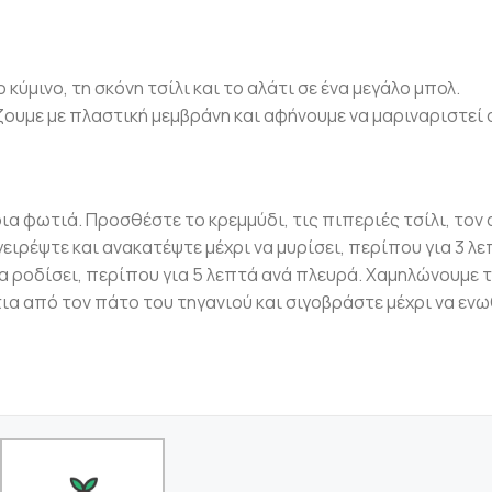
κύμινο, τη σκόνη τσίλι και το αλάτι σε ένα μεγάλο μπολ.
ζουμε με πλαστική μεμβράνη και αφήνουμε να μαριναριστεί 
ρια φωτιά. Προσθέστε το κρεμμύδι, τις πιπεριές τσίλι, τον
ιρέψτε και ανακατέψτε μέχρι να μυρίσει, περίπου για 3 λε
α ροδίσει, περίπου για 5 λεπτά ανά πλευρά. Χαμηλώνουμε 
τια από τον πάτο του τηγανιού και σιγοβράστε μέχρι να ενω