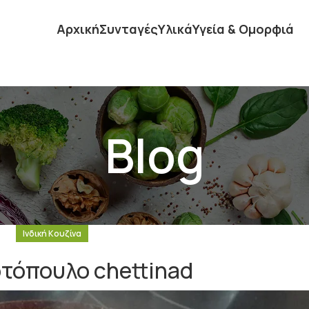
Αρχική
Συνταγές
Υλικά
Υγεία & Ομορφιά
Blog
Ινδική Κουζίνα
οτόπουλο chettinad