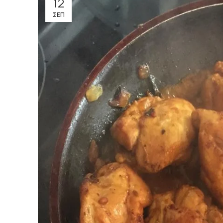
12
ΣΕΠ