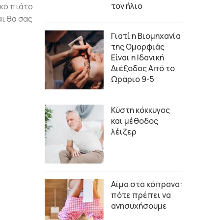
τον ήλιο
ικό πιάτο
αι θα σας
Γιατί η Βιομηχανία
της Ομορφιάς
Είναι η Ιδανική
Διέξοδος Από το
Ωράριο 9-5
Κύστη κόκκυγος
και μέθοδος
λέιζερ
Αίμα στα κόπρανα:
πότε πρέπει να
ανησυχήσουμε