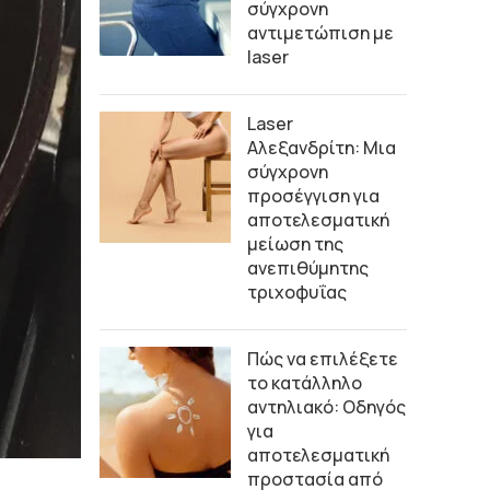
σύγχρονη
αντιμετώπιση με
laser
Laser
Αλεξανδρίτη: Μια
σύγχρονη
προσέγγιση για
αποτελεσματική
μείωση της
ανεπιθύμητης
τριχοφυΐας
Πώς να επιλέξετε
το κατάλληλο
αντηλιακό: Οδηγός
για
αποτελεσματική
προστασία από