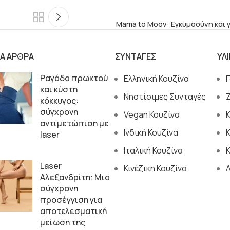
Mama to Moov: Εγκυμοσύνη και 
ΙΑ ΑΡΘΡΑ
ΣΥΝΤΑΓΕΣ
ΥΛ
Ραγάδα πρωκτού
Ελληνική Κουζίνα
και κύστη
Νηστίσιμες Συνταγές
κόκκυγος:
σύγχρονη
Vegan Κουζίνα
αντιμετώπιση με
Ινδική Κουζίνα
laser
Ιταλική Κουζίνα
Κ
Laser
Κινέζικη Κουζίνα
Αλεξανδρίτη: Μια
σύγχρονη
προσέγγιση για
αποτελεσματική
μείωση της