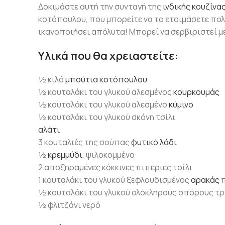
Δοκιμάστε αυτή την συνταγή της
ινδικής κουζίνα
κοτόπουλου, που μπορείτε να το ετοιμάσετε πολύ
ικανοποιήσει απόλυτα! Μπορεί να σερβιριστεί με
Υλικά που θα χρειαστείτε:
½ κιλό
μπούτια κοτόπουλου
½ κουταλάκι του γλυκού αλεσμένος
κουρκουμάς
½ κουταλάκι του γλυκού αλεσμένο
κύμινο
½ κουταλάκι του γλυκού σκόνη τσίλι
αλάτι
3 κουταλιές της σούπας
φυτικό λάδι
½
κρεμμύδι
, ψιλοκομμένο
2 αποξηραμένες κόκκινες πιπεριές τσίλι
1 κουταλάκι του γλυκού ξεφλουδισμένος
αρακάς
π
½ κουταλάκι του γλυκού ολόκληρους σπόρους τρ
½ φλιτζάνι νερό