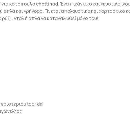
ς
για
κοτόπουλο chettinad
. Ένα πικάντικο και γευστικό ινδ
 απλά και γρήγορα. Γίνεται απολαυστικό και χορταστικό κ
 ρύζι, νταλ ή απλά να καταναλωθεί μόνο του!
εριστεριού toor dal
ιγωνέλλας