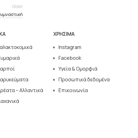
Older
γυμναστική
ΙΚΑ
ΧΡΗΣΙΜΑ
Γαλακτοκομικά
Instagram
Ζυμαρικά
Facebook
Καρποί
Υγεία & Ομορφιά
Καρυκεύματα
Προσωπικά δεδομένα
ρέατα – Αλλαντικά
Επικοινωνία
Λαχανικά