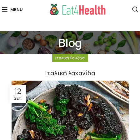
MENU
Blog
Ιταλική Κουζίνα
Ιταλική λαχανίδα
12
ΣΕΠ