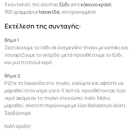
3 κουταλιές της σούπας
ξύδι
από
κόκκινο κρασί
300 γραμμάρια
λαχανίδα
, χοντροκομμένη
Εκτέλεση της συνταγής:
Βήμα 1
Ζεσταίνουμε το λάδι σε ένα μεγάλο τηγάνι με καπάκι και
τσιγαρίζουμε το σκόρδο, μετά προσθέτουμε το ξύδι
και μια πιτσιλιά νερό.
Βήμα 2
Ρίξτε τη λαχανίδα στο τηγάνι, καλύψτε και αφήστε να
μαραθεί στον ατμό για 4-5 λεπτά, προσθέτοντας λίγο
νερό ακόμα αν το τηγάνι στεγνώσει πολύ. Μόλις
μαραθεί, αλατοπιπερώνουμε με λίγο θαλασσινό αλάτι.
Σερβίρουμε.
Καλή όρεξη!