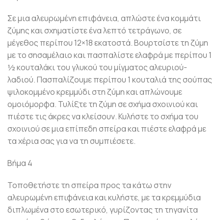
Σε μια αλευρωμένη επιφάνεια, απλώστε ένα κομμάτι
ζύμης και σχηματίστε ένα λεπτό τετράγωνο, σε
μέγεθος περίπου 12×18 εκατοστά. Βουρτσίστε τη ζύμη
με το σησαμέλαιο και πασπαλίστε ελαφρά με περίπου 1
½ κουταλάκι του γλυκού του μίγματος αλευριού-
λαδιού. Πασπαλίζουμε περίπου 1 κουταλιά της σούπας
ψιλοκομμένο κρεμμύδι στη ζύμη και απλώνουμε
ομοιόμορφα. Τυλίξτε τη ζύμη σε σχήμα σχοινιού και
πιέστε τις άκρες να κλείσουν. Κυλήστε το σχήμα του
σχοινιού σε μια επίπεδη σπείρα και πιέστε ελαφρά με
τα χέρια σας για να τη συμπιέσετε.
Βήμα 4
Τοποθετήστε τη σπείρα προς τα κάτω στην
αλευρωμένη επιφάνεια και κυλήστε, με τα κρεμμύδια
διπλωμένα στο εσωτερικό, γυρίζοντας τη τηγανίτα