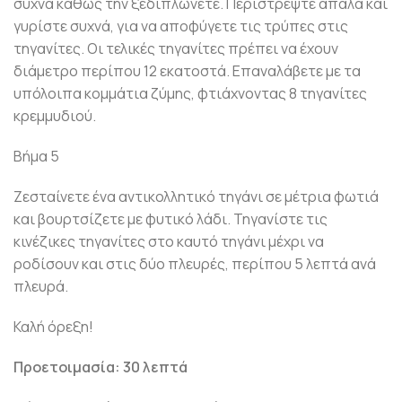
συχνά καθώς την ξεδιπλώνετε. Περιστρέψτε απαλά και
γυρίστε συχνά, για να αποφύγετε τις τρύπες στις
τηγανίτες. Οι τελικές τηγανίτες πρέπει να έχουν
διάμετρο περίπου 12 εκατοστά. Επαναλάβετε με τα
υπόλοιπα κομμάτια ζύμης, φτιάχνοντας 8 τηγανίτες
κρεμμυδιού.
Βήμα 5
Ζεσταίνετε ένα αντικολλητικό τηγάνι σε μέτρια φωτιά
και βουρτσίζετε με φυτικό λάδι. Τηγανίστε τις
κινέζικες τηγανίτες στο καυτό τηγάνι μέχρι να
ροδίσουν και στις δύο πλευρές, περίπου 5 λεπτά ανά
πλευρά.
Καλή όρεξη!
Προετοιμασία: 30 λεπτά