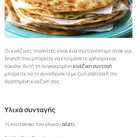
Οι κινέζικες τηγανίτες είναι ένα πεντανόστιμο σνακ για
brunch που μπορείτε να ετοιμάσετε γρήγορα και
εύκολα. Αυτή τη συγκεκριμένη
κινέζικη συνταγή
μπορείτε να τη συνοδεύσετε με ξινή σάλτσα ή την
αγαπημένη κινεζική σος.
Υλικά συνταγής
¼ κουταλάκι του γλυκού
αλάτι