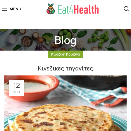
MENU
Blog
Κινέζικη Κουζίνα
Kινέζικες τηγανίτες
12
ΣΕΠ