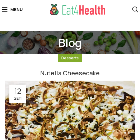
MENU
Blog
Desserts
Nutella Cheesecake
12
ΣΕΠ