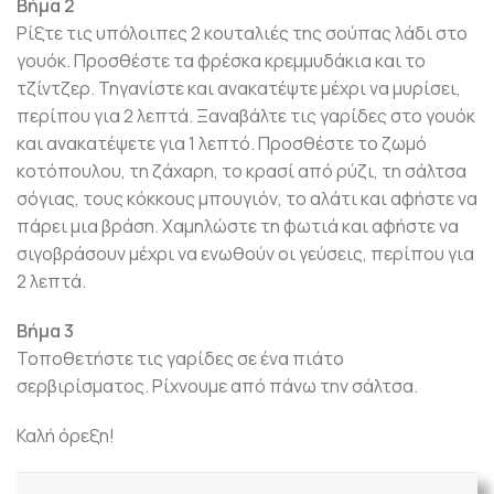
Βήμα 2
Ρίξτε τις υπόλοιπες 2 κουταλιές της σούπας λάδι στο
γουόκ. Προσθέστε τα φρέσκα κρεμμυδάκια και το
τζίντζερ. Τηγανίστε και ανακατέψτε μέχρι να μυρίσει,
περίπου για 2 λεπτά. Ξαναβάλτε τις γαρίδες στο γουόκ
και ανακατέψετε για 1 λεπτό. Προσθέστε το ζωμό
κοτόπουλου, τη ζάχαρη, το κρασί από ρύζι, τη σάλτσα
σόγιας, τους κόκκους μπουγιόν, το αλάτι και αφήστε να
πάρει μια βράση. Χαμηλώστε τη φωτιά και αφήστε να
σιγοβράσουν μέχρι να ενωθούν οι γεύσεις, περίπου για
2 λεπτά.
Βήμα 3
Τοποθετήστε τις γαρίδες σε ένα πιάτο
σερβιρίσματος. Ρίχνουμε από πάνω την σάλτσα.
Καλή όρεξη!