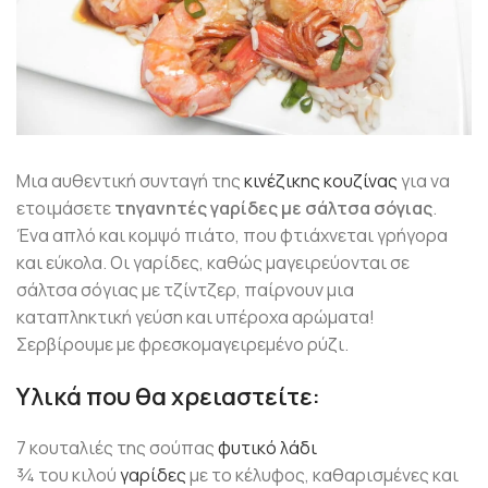
Μια αυθεντική συνταγή της
κινέζικης κουζίνας
για να
ετοιμάσετε
τηγανητές γαρίδες με σάλτσα σόγιας
.
Ένα απλό και κομψό πιάτο, που φτιάχνεται γρήγορα
και εύκολα. Οι γαρίδες, καθώς μαγειρεύονται σε
σάλτσα σόγιας με τζίντζερ, παίρνουν μια
καταπληκτική γεύση και υπέροχα αρώματα!
Σερβίρουμε με φρεσκομαγειρεμένο ρύζι.
Υλικά που θα χρειαστείτε:
7 κουταλιές της σούπας
φυτικό λάδι
¾ του κιλού
γαρίδες
με το κέλυφος, καθαρισμένες και