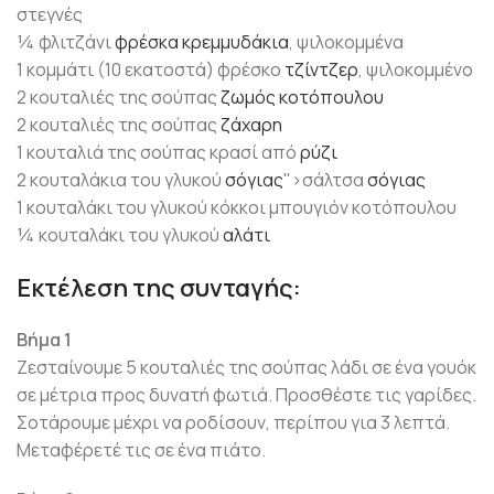
στεγνές
¼ φλιτζάνι
φρέσκα κρεμμυδάκια
, ψιλοκομμένα
1 κομμάτι (10 εκατοστά) φρέσκο
τζίντζερ
, ψιλοκομμένο
2 κουταλιές της σούπας
ζωμός κοτόπουλου
2 κουταλιές της σούπας
ζάχαρη
1 κουταλιά της σούπας κρασί από
ρύζι
2 κουταλάκια του γλυκού
σόγιας
">σάλτσα
σόγιας
1 κουταλάκι του γλυκού κόκκοι μπουγιόν κοτόπουλου
¼ κουταλάκι του γλυκού
αλάτι
Εκτέλεση της συνταγής:
Βήμα 1
Ζεσταίνουμε 5 κουταλιές της σούπας λάδι σε ένα γουόκ
σε μέτρια προς δυνατή φωτιά. Προσθέστε τις γαρίδες.
Σοτάρουμε μέχρι να ροδίσουν, περίπου για 3 λεπτά.
Μεταφέρετέ τις σε ένα πιάτο.